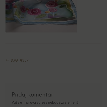
Navigácia
Predchádzajúci
IMG_4359
článok:
v
článku
Pridaj komentár
Vaša e-mailová adresa nebude zverejnená.