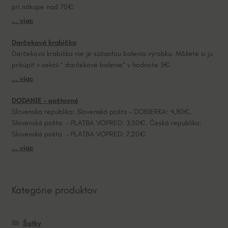
pri nákupe nad 70€
i
... viac
v
e
Darčeková krabička
:
Darčeková krabička nie je súčasťou balenia výrobku. Môžete si ju
prikúpiť v sekcii “ darčekové balenie“ v hodnote 3€
... viac
DODANIE – poštovné
Slovenská republika: Slovenská pošta – DOBIERKA: 4,80€.
Slovenská pošta – PLATBA VOPRED: 3,50€. Česká republika:
Slovenská pošta – PLATBA VOPRED: 7,20€.
... viac
Kategórie produktov
Šatky