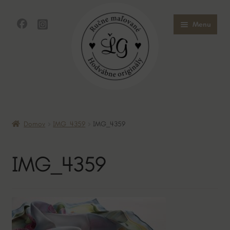
Preskočiť
Preskočiť
Menu
na
na
navigáciu
obsah
Domov
Domov
IMG_4359
IMG_4359
Obchod
IMG_4359
O mne
O hodvábe
Kontakt