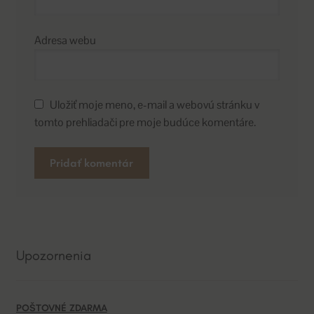
Adresa webu
Uložiť moje meno, e-mail a webovú stránku v
tomto prehliadači pre moje budúce komentáre.
A
l
t
e
Upozornenia
r
n
a
POŠTOVNÉ ZDARMA
t