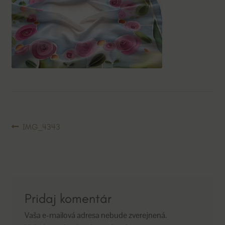
Navigácia
Predchádzajúci
IMG_4343
článok:
v
článku
Pridaj komentár
Vaša e-mailová adresa nebude zverejnená.