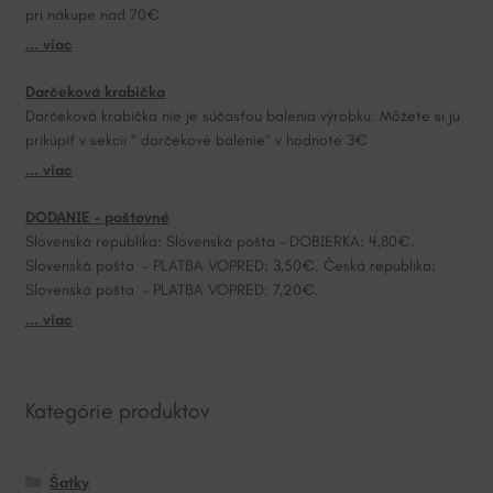
pri nákupe nad 70€
i
... viac
v
e
Darčeková krabička
:
Darčeková krabička nie je súčasťou balenia výrobku. Môžete si ju
prikúpiť v sekcii “ darčekové balenie“ v hodnote 3€
... viac
DODANIE – poštovné
Slovenská republika: Slovenská pošta – DOBIERKA: 4,80€.
Slovenská pošta – PLATBA VOPRED: 3,50€. Česká republika:
Slovenská pošta – PLATBA VOPRED: 7,20€.
... viac
Kategórie produktov
Šatky