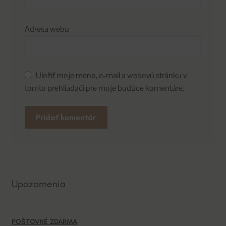
Adresa webu
Uložiť moje meno, e-mail a webovú stránku v
tomto prehliadači pre moje budúce komentáre.
A
l
t
e
Upozornenia
r
n
a
POŠTOVNÉ ZDARMA
t