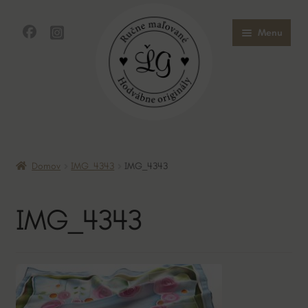
Preskočiť
Preskočiť
Menu
na
na
navigáciu
obsah
Domov
Domov
IMG_4343
IMG_4343
Obchod
IMG_4343
O mne
O hodvábe
Kontakt