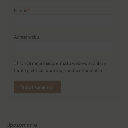
E-mail
*
Adresa webu
Uložiť moje meno, e-mail a webovú stránku v
tomto prehliadači pre moje budúce komentáre.
A
l
t
e
Upozornenia
r