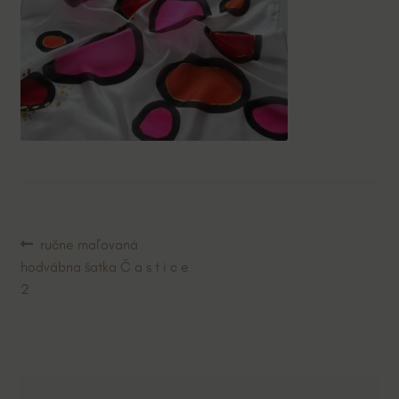
Navigácia
Predchádzajúci
ručne maľovaná
článok:
hodvábna šatka Č a s t i c e
v
2
článku