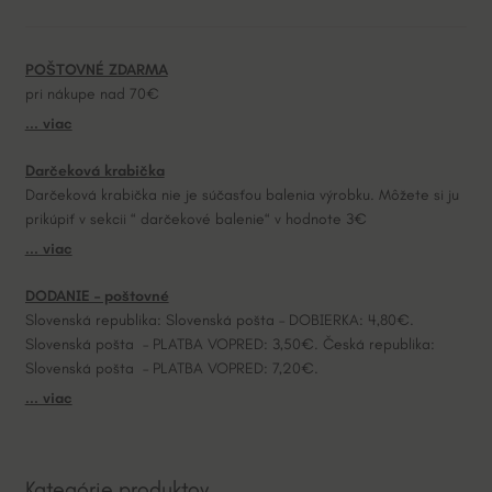
n
a
POŠTOVNÉ ZDARMA
t
pri nákupe nad 70€
i
... viac
v
e
Darčeková krabička
:
Darčeková krabička nie je súčasťou balenia výrobku. Môžete si ju
prikúpiť v sekcii “ darčekové balenie“ v hodnote 3€
... viac
DODANIE – poštovné
Slovenská republika: Slovenská pošta – DOBIERKA: 4,80€.
Slovenská pošta – PLATBA VOPRED: 3,50€. Česká republika:
Slovenská pošta – PLATBA VOPRED: 7,20€.
... viac
Kategórie produktov