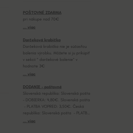
POŠTOVNÉ ZDARMA
pri nákupe nad 70€
... viac
Darčeková krabička
Darčeková krabička nie je súčasťou
balenia výrobku. Môžete si ju prikúpiť
v sekcii “ darčekové balenie“ v
hodnote 3€
... viac
DODANIE – poštovné
Slovenská republika: Slovenská pošta
– DOBIERKA: 4,80€. Slovenská pošta
– PLATBA VOPRED: 3,50€. Česká
republika: Slovenská pošta – PLATBA
VOPRED: 7,20€.
... viac