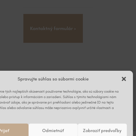
Kontaktný formulár ›
Spravujte súhlas so súbormi cookie
ie tých najlepších skúseností používame technológie, ako sú súbory cookie na
alebo prístup k informáciám o zariadení. Súhlas s týmito technológiami nám
vávať údaje, ako je správanie pri prehliadaní alebo jedinečné ID na tejto
hlas alebo odvolanie súhlasu môže nepriaznivo ovplyvniť určité vlastnosti a
Prijať
Odmietnúť
Zobraziť predvoľby