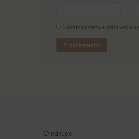
Uložiť moje meno, e-mail a webovú 
A
l
t
e
r
n
a
t
i
v
O nákupe
e