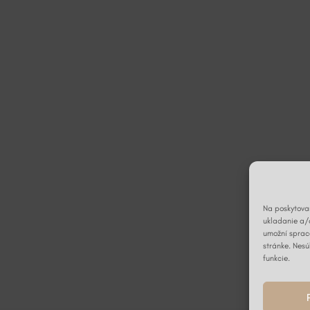
Na poskytovan
ukladanie a/
umožní spraco
stránke. Nesú
funkcie.