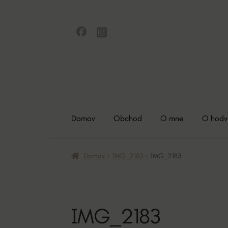
Preskočiť
Preskočiť
na
na
navigáciu
obsah
Domov
Obchod
O mne
O hod
Domov
IMG_2183
IMG_2183
IMG_2183