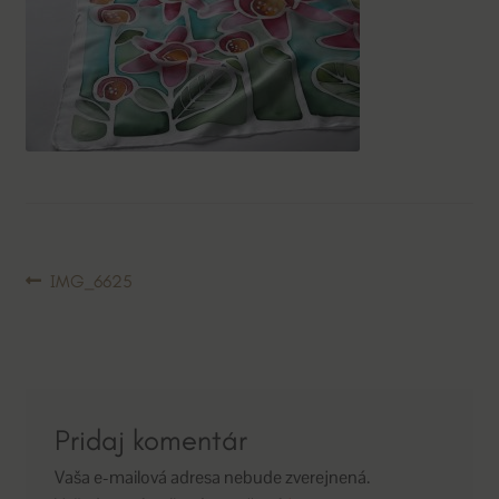
Navigácia
Predchádzajúci
IMG_6625
článok:
v
článku
Pridaj komentár
Vaša e-mailová adresa nebude zverejnená.