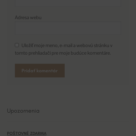
Adresa webu
Uložiť moje meno, e-mail a webovú stránku v
tomto prehliadači pre moje budúce komentáre.
A
l
t
e
Upozornenia
r
n
a
POŠTOVNÉ ZDARMA
t