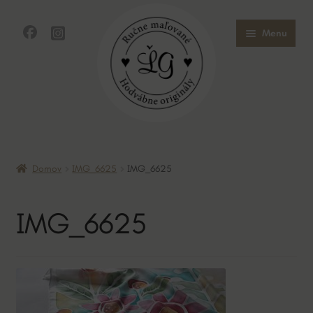
Preskočiť
Preskočiť
Menu
na
na
navigáciu
obsah
Domov
Domov
IMG_6625
IMG_6625
Obchod
IMG_6625
O mne
O hodvábe
Kontakt