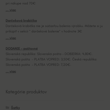
pri nákupe nad 70€
i
... viac
v
e
Darčeková krabička
:
Darčeková krabička nie je súčasťou balenia výrobku. Môžete si ju
prikúpiť v sekcii “ darčekové balenie“ v hodnote 3€
... viac
DODANIE – poštovné
Slovenská republika: Slovenská pošta – DOBIERKA: 4,80€.
Slovenská pošta – PLATBA VOPRED: 3,50€. Česká republika:
Slovenská pošta – PLATBA VOPRED: 7,20€.
... viac
Kategórie produktov
Šatky