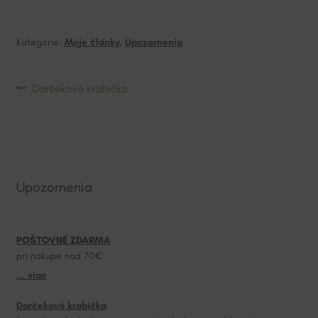
Kategórie:
Moje články
,
Upozornenia
Navigácia
Predchádzajúci
Darčeková krabička
článok:
v
článku
Upozornenia
POŠTOVNÉ ZDARMA
pri nákupe nad 70€
... viac
Darčeková krabička