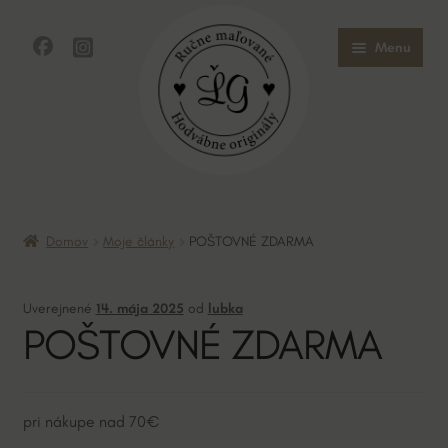
Preskočiť
Preskočiť
Menu
na
na
navigáciu
obsah
Domov
Domov
Moje články
POŠTOVNÉ ZDARMA
Obchod
Uverejnené
14. mája 2025
od
lubka
O mne
POŠTOVNÉ ZDARMA
O hodvábe
Kontakt
pri nákupe nad 70€