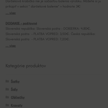
Darčeková krabička nie je súčasťou balenia výrobku. Môžete si ju
prikúpiť v sekcii “ darčekové balenie“ v hodnote 3€
... viac
DODANIE – poštovné
Slovenská republika: Slovenská pošta – DOBIERKA: 4,80€.
Slovenská pošta – PLATBA VOPRED: 3,50€. Česká republika:
Slovenská pošta – PLATBA VOPRED: 7,20€.
... viac
Kategórie produktov
Šatky
Šály
Obliečky
Kravaty