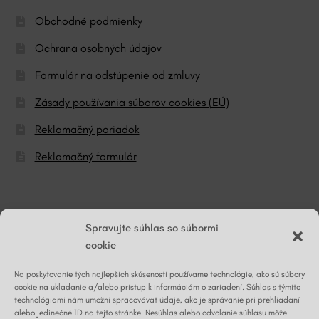
Obchodné podmienky
Ochrana osobných údajov
Formulár na odstúpenie od zmluvy
Zásady používania súborov cookies (EÚ)
Reklamačný poriadok
Reklamačný formulár
© ĽG hodváb
Spravujte súhlas so súbormi
cookie
Na poskytovanie tých najlepších skúseností používame technológie, ako sú súbory
Napíšte nám
cookie na ukladanie a/alebo prístup k informáciám o zariadení. Súhlas s týmito
technológiami nám umožní spracovávať údaje, ako je správanie pri prehliadaní
alebo jedinečné ID na tejto stránke. Nesúhlas alebo odvolanie súhlasu môže