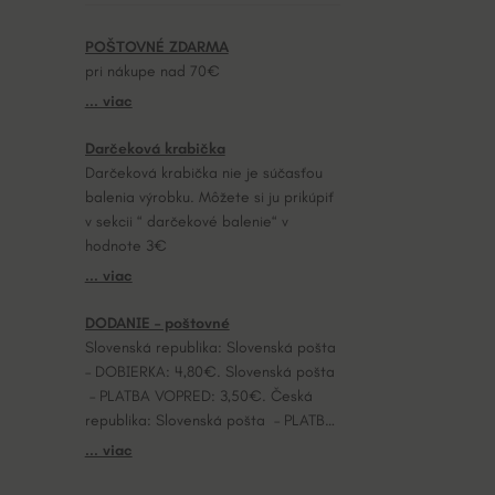
POŠTOVNÉ ZDARMA
pri nákupe nad 70€
... viac
Darčeková krabička
Darčeková krabička nie je súčasťou
balenia výrobku. Môžete si ju prikúpiť
v sekcii “ darčekové balenie“ v
hodnote 3€
... viac
DODANIE – poštovné
Slovenská republika: Slovenská pošta
– DOBIERKA: 4,80€. Slovenská pošta
– PLATBA VOPRED: 3,50€. Česká
republika: Slovenská pošta – PLATBA
VOPRED: 7,20€.
... viac