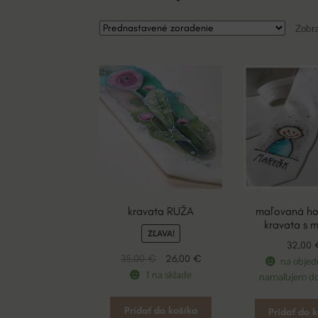
Zobra
kravata RUŽA
maľovaná h
kravata s
ZĽAVA!
32,00
Pôvodná
Aktuálna
35,00
€
26,00
€
na objed
cena
cena
1 na sklade
namaľujem do
bola:
je:
35,00 €.
26,00 €.
Pridať do košíka
Pridať do 