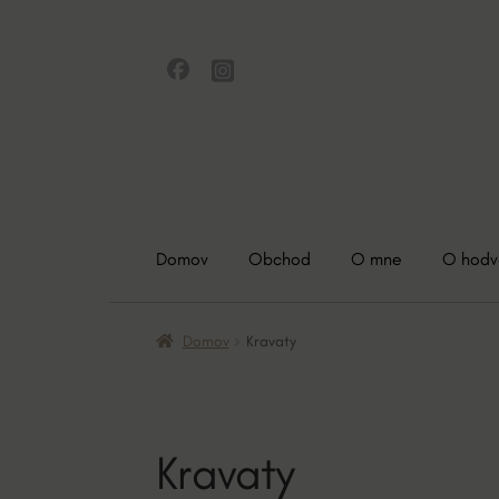
Preskočiť
Preskočiť
na
na
navigáciu
obsah
Domov
Obchod
O mne
O hod
Domov
Kravaty
Kravaty