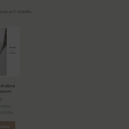
zujú sa 2 výsledky
odvábna
 menom
€
návku,
 týždňa
košíka