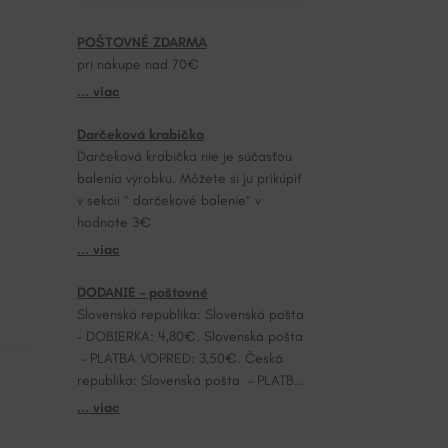
POŠTOVNÉ ZDARMA
pri nákupe nad 70€
... viac
Darčeková krabička
Darčeková krabička nie je súčasťou
balenia výrobku. Môžete si ju prikúpiť
v sekcii “ darčekové balenie“ v
hodnote 3€
... viac
DODANIE – poštovné
Slovenská republika: Slovenská pošta
– DOBIERKA: 4,80€. Slovenská pošta
– PLATBA VOPRED: 3,50€. Česká
republika: Slovenská pošta – PLATBA
VOPRED: 7,20€.
... viac