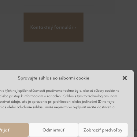
Kontaktný formulár ›
Spravujte súhlas so súbormi cookie
ie tých najlepších skúseností používame technológie, ako sú súbory cookie na
alebo prístup k informáciám o zariadení. Súhlas s týmito technológiami nám
vávať údaje, ako je správanie pri prehliadaní alebo jedinečné ID na tejto
hlas alebo odvolanie súhlasu môže nepriaznivo ovplyvniť určité vlastnosti a
Prijať
Odmietnúť
Zobraziť predvoľby