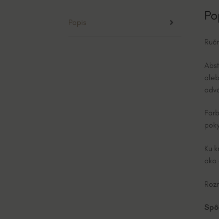
Po
Popis
Ručn
Abst
aleb
odvá
Farb
poky
Ku k
ako 
Rozm
Spô