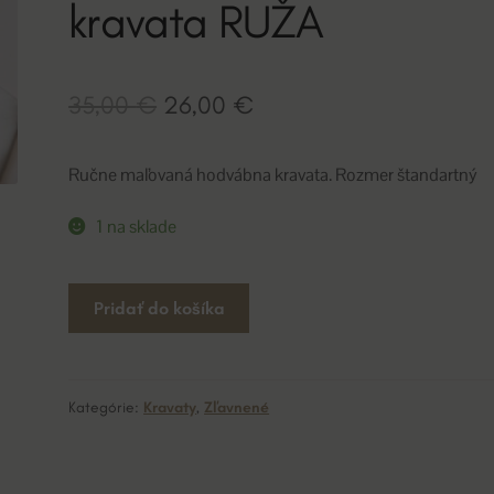
kravata RUŽA
Pôvodná
Aktuálna
35,00
€
26,00
€
cena
cena
Ručne maľovaná hodvábna kravata. Rozmer štandartný
bola:
je:
35,00 €.
26,00 €.
1 na sklade
množstvo
A
Pridať do košíka
kravata
l
RUŽA
t
e
r
Kategórie:
Kravaty
,
Zľavnené
n
a
t