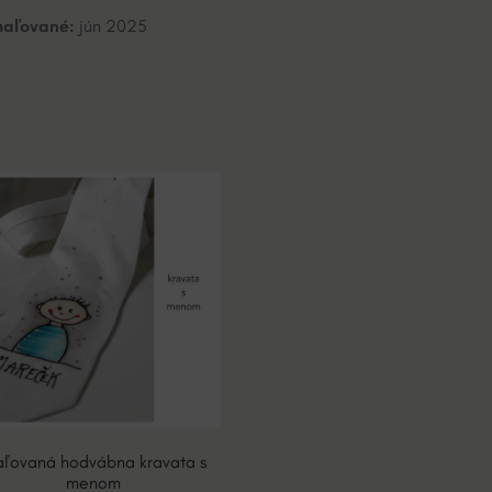
aľované:
jún 2025
ľovaná hodvábna kravata s
menom