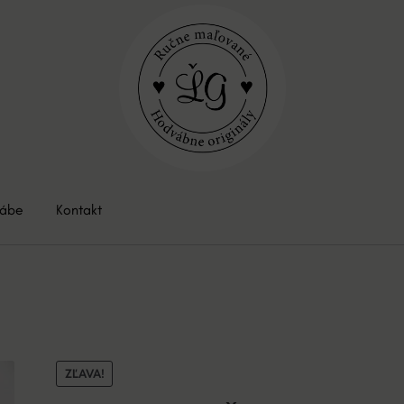
vábe
Kontakt
ZĽAVA!