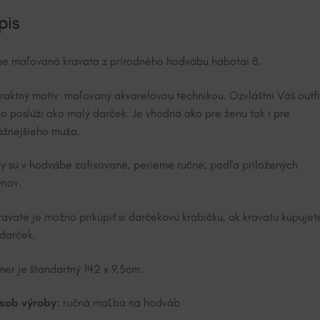
i
pis
v
e
e maľovaná kravata z prírodného hodvábu habotai 8.
:
raktný motív maľovaný akvarelovou technikou. Ozvláštni Váš outfi
o poslúži ako malý darček. Je vhodná ako pre ženu tak i pre
žnejšieho muža.
y sú v hodvábe zafixované, perieme ručne, podľa priložených
nov.
ravate je možno prikúpiť si darčekovú krabičku, ak kravatu kupujet
darček.
er je štandartný 142 x 9,5cm.
sob výroby:
ručná maĽba na hodváb