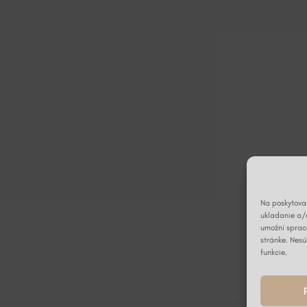
Na poskytovan
ukladanie a/
umožní spraco
stránke. Nesú
funkcie.