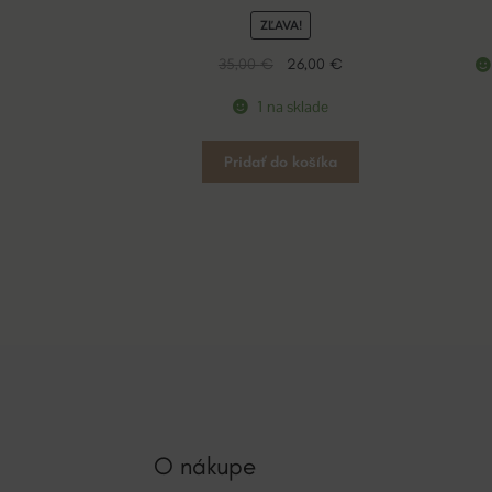
ZĽAVA!
Pôvodná
Aktuálna
35,00
€
26,00
€
cena
cena
1 na sklade
bola:
je:
35,00 €.
26,00 €.
Pridať do košíka
O nákupe