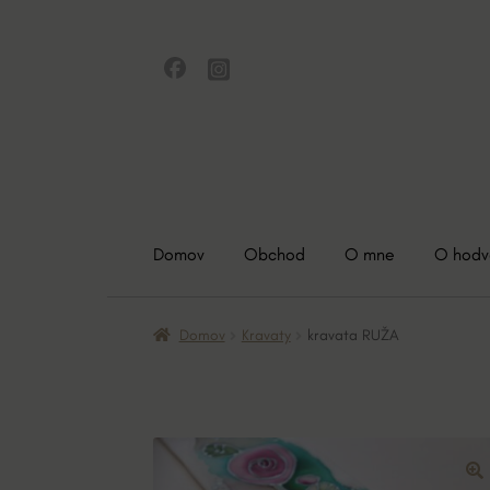
Preskočiť
Preskočiť
na
na
navigáciu
obsah
Domov
Obchod
O mne
O hod
Domov
Kravaty
kravata RUŽA