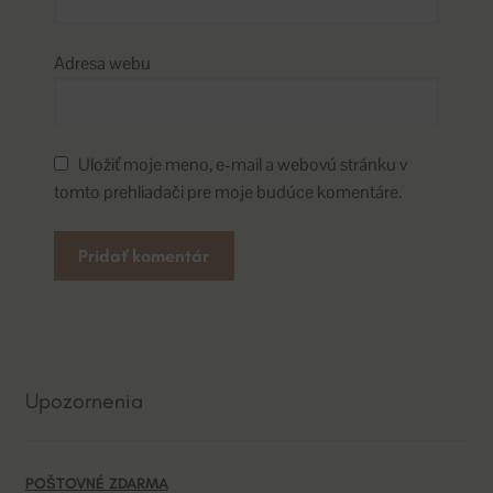
Adresa webu
Uložiť moje meno, e-mail a webovú stránku v
tomto prehliadači pre moje budúce komentáre.
A
l
t
e
Upozornenia
r
n
a
POŠTOVNÉ ZDARMA
t