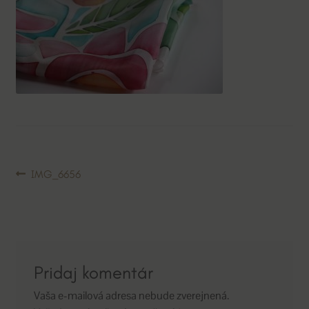
Navigácia
Predchádzajúci
IMG_6656
článok:
v
článku
Pridaj komentár
Vaša e-mailová adresa nebude zverejnená.