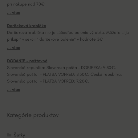
pri nákupe nad 70€
i
... viac
v
e
Darčeková krabička
:
Darčeková krabička nie je súčasťou balenia výrobku. Môžete si ju
prikúpiť v sekcii “ darčekové balenie“ v hodnote 3€
... viac
DODANIE – poštovné
Slovenská republika: Slovenská pošta – DOBIERKA: 4,80€.
Slovenská pošta – PLATBA VOPRED: 3,50€. Česká republika:
Slovenská pošta – PLATBA VOPRED: 7,20€.
... viac
Kategórie produktov
Šatky