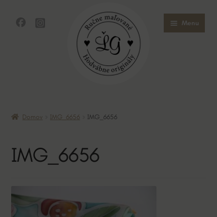
Preskočiť
Preskočiť
Menu
na
na
navigáciu
obsah
Domov
Domov
IMG_6656
IMG_6656
Obchod
IMG_6656
O mne
O hodvábe
Kontakt