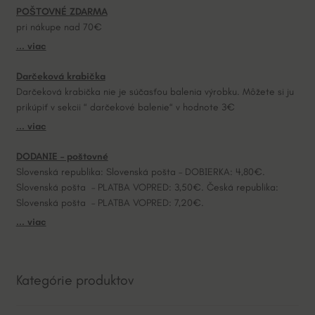
POŠTOVNÉ ZDARMA
t
pri nákupe nad 70€
i
... viac
v
e
Darčeková krabička
:
Darčeková krabička nie je súčasťou balenia výrobku. Môžete si ju
prikúpiť v sekcii “ darčekové balenie“ v hodnote 3€
... viac
DODANIE – poštovné
Slovenská republika: Slovenská pošta – DOBIERKA: 4,80€.
Slovenská pošta – PLATBA VOPRED: 3,50€. Česká republika:
Slovenská pošta – PLATBA VOPRED: 7,20€.
... viac
Kategórie produktov