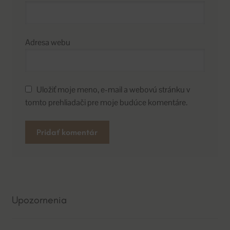
Adresa webu
Uložiť moje meno, e-mail a webovú stránku v
tomto prehliadači pre moje budúce komentáre.
A
l
t
e
Upozornenia
r
n
a