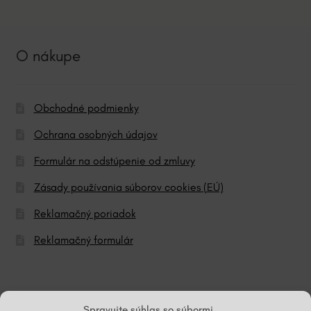
O nákupe
Obchodné podmienky
Ochrana osobných údajov
Formulár na odstúpenie od zmluvy
Zásady používania súborov cookies (EÚ)
Reklamačný poriadok
Reklamačný formulár
© ĽG hodváb
Spravujte súhlas so súbormi