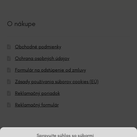
O nákupe
Obchodné podmienky
Ochrana osobných údajov
Formulár na odstúpenie od zmluvy
Zásady používania súborov cookies (EÚ)
Reklamačný poriadok
Reklamačný formulár
© ĽG hodváb
Spravujte súhlas so súbormi