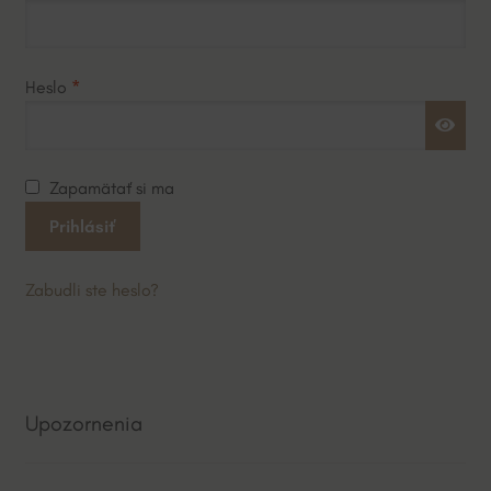
Povinné
Heslo
*
A
Zapamätať si ma
l
Prihlásiť
t
e
Zabudli ste heslo?
r
n
a
t
i
Upozornenia
v
e
: