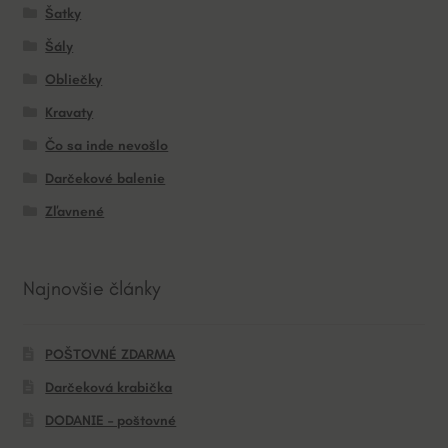
Šatky
Šály
Obliečky
Kravaty
Čo sa inde nevošlo
Darčekové balenie
Zľavnené
Najnovšie články
POŠTOVNÉ ZDARMA
Darčeková krabička
DODANIE – poštovné