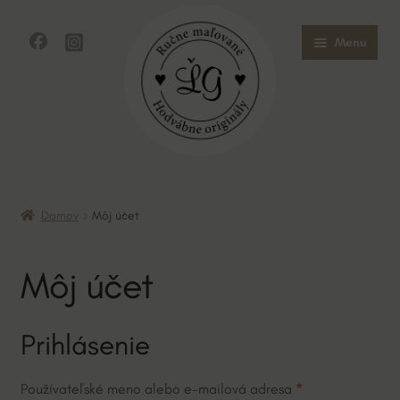
Preskočiť
Preskočiť
Menu
na
na
navigáciu
obsah
Domov
Domov
Môj účet
Obchod
Môj účet
O mne
O hodvábe
Prihlásenie
Kontakt
Povinné
Používateľské meno alebo e-mailová adresa
*