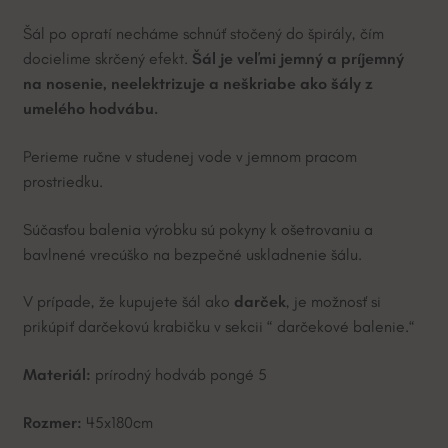
Šál po opratí necháme schnúť stočený do špirály, čím
docielime skrčený efekt.
Šál je veľmi jemný a príjemný
na nosenie, neelektrizuje a neškriabe ako šály z
umelého hodvábu.
Perieme ručne v studenej vode v jemnom pracom
prostriedku.
Súčasťou balenia výrobku sú pokyny k ošetrovaniu a
bavlnené vrecúško na bezpečné uskladnenie šálu.
V prípade, že kupujete šál ako
darček
, je možnosť si
prikúpiť darčekovú krabičku v sekcii “ darčekové balenie.“
Materiál:
prírodný hodváb pongé 5
Rozmer:
45x180cm