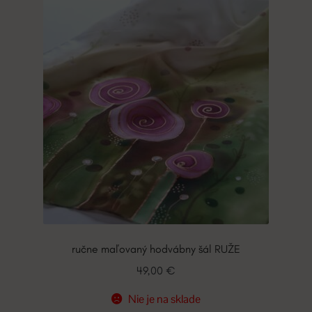
ručne maľovaný hodvábny šál RUŽE
49,00
€
Nie je na sklade