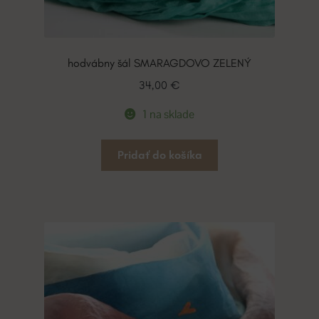
hodvábny šál SMARAGDOVO ZELENÝ
34,00
€
1 na sklade
Pridať do košíka