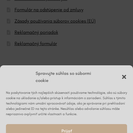
Formulár na odstúpenie od zmluvy
Zásady používania súborov cookies (EÚ)
Reklamačný poriadok
Reklamačný formulár
© ĽG hodváb
Spravujte súhlas so súbormi
cookie
Na poskytovanie tých najlepších skúseností používame technológie, ako sú súbory
Napíšte nám
cookie na ukladanie a/alebo prístup k informáciám o zariadení. Súhlas s týmito
technológiami nám umožní spracovávať údaje, ako je správanie pri prehliadaní
alebo jedinečné ID na tejto stránke. Nesúhlas alebo odvolanie súhlasu môže
nepriaznivo ovplyvniť určité vlastnosti a funkcie.
Kontaktný formulár ›
Prijať