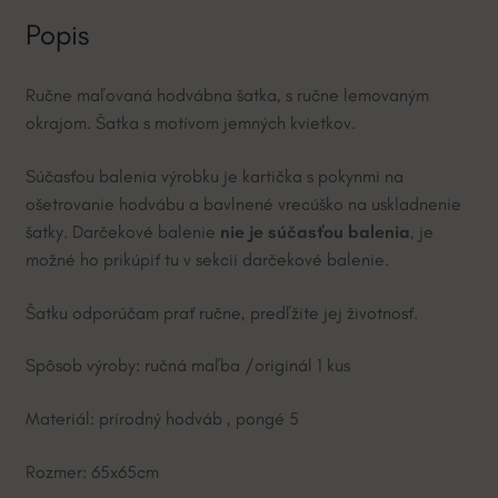
k
e
Popis
v
:
i
Ručne maľovaná hodvábna šatka, s ručne lemovaným
e
okrajom. Šatka s motívom jemných kvietkov.
t
k
Súčasťou balenia výrobku je kartička s pokynmi na
y
ošetrovanie hodvábu a bavlnené vrecúško na uskladnenie
šatky. Darčekové balenie
nie je súčasťou balenia
, je
možné ho prikúpiť tu v sekcii darčekové balenie.
Šatku odporúčam prať ručne, predľžite jej životnosť.
Spôsob výroby: ručná maľba /originál 1 kus
Materiál: prírodný hodváb , pongé 5
Rozmer: 65x65cm