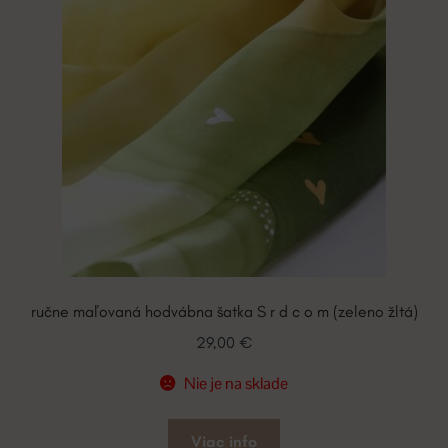
ručne maľovaná hodvábna šatka S r d c o m (zeleno žltá)
29,00
€
Nie je na sklade
Viac info