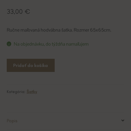
33,00
€
Ručne maľovaná hodvábna šatka. Rozmer 65x65cm.
Na objednávku, do týždňa namaľujem
množstvo
A
Pridať do košíka
ručne
l
maľovaná
t
hodvábna
e
šatka
r
Kategória:
Šatky
J
n
e
a
m
t
Popis
n
i
é
v