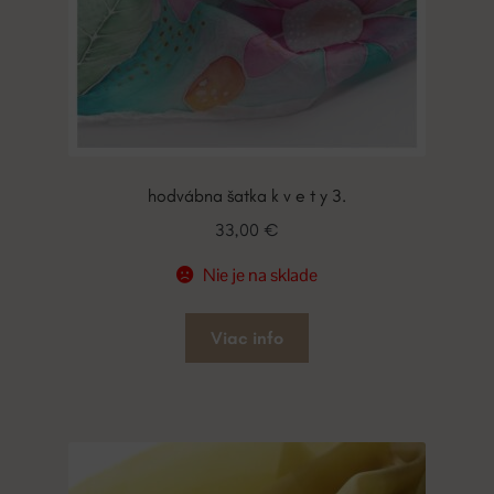
hodvábna šatka k v e t y 3.
33,00
€
Nie je na sklade
Viac info