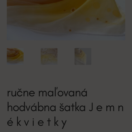
ručne maľovaná
hodvábna šatka J e m n
é k v i e t k y