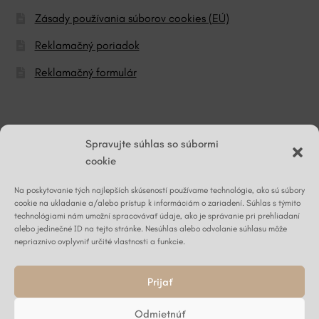
Zásady používania súborov cookies (EÚ)
Reklamačný poriadok
Reklamačný formulár
© ĽG hodváb
Spravujte súhlas so súbormi
cookie
Na poskytovanie tých najlepších skúseností používame technológie, ako sú súbory
Napíšte nám
cookie na ukladanie a/alebo prístup k informáciám o zariadení. Súhlas s týmito
technológiami nám umožní spracovávať údaje, ako je správanie pri prehliadaní
alebo jedinečné ID na tejto stránke. Nesúhlas alebo odvolanie súhlasu môže
nepriaznivo ovplyvniť určité vlastnosti a funkcie.
Kontaktný formulár ›
Prijať
Odmietnúť