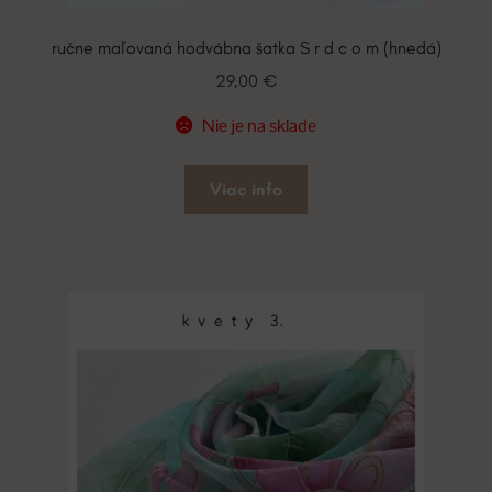
ručne maľovaná hodvábna šatka S r d c o m (hnedá)
29,00
€
Nie je na sklade
Viac info