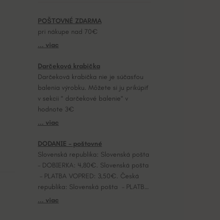
POŠTOVNÉ ZDARMA
pri nákupe nad 70€
... viac
Darčeková krabička
Darčeková krabička nie je súčasťou
balenia výrobku. Môžete si ju prikúpiť
v sekcii “ darčekové balenie“ v
hodnote 3€
... viac
DODANIE – poštovné
Slovenská republika: Slovenská pošta
– DOBIERKA: 4,80€. Slovenská pošta
– PLATBA VOPRED: 3,50€. Česká
republika: Slovenská pošta – PLATBA
VOPRED: 7,20€.
... viac