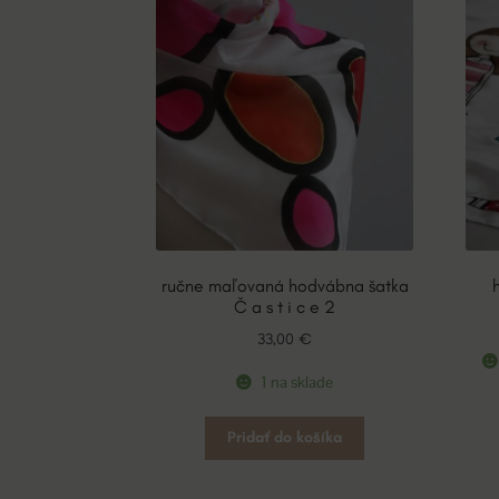
ručne maľovaná hodvábna šatka
Č a s t i c e 2
33,00
€
1 na sklade
Pridať do košíka