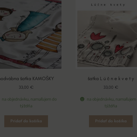
hodvábna šatka KAMOŠKY
šatka L ú č n e k v e t y
33,00
€
33,00
€
na objednávku, namaľujem do
na objednávku, namaľujem
týždňa
týždňa
Pridať do košíka
Pridať do košíka