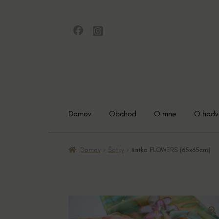
Preskočiť
Preskočiť
na
na
navigáciu
obsah
Domov
Obchod
O mne
O hod
Domov
Šatky
šatka FLOWERS (65x65cm)