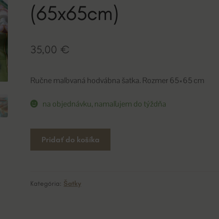
(65x65cm)
35,00
€
Ručne maľovaná hodvábna šatka. Rozmer 65×65 cm
na objednávku, namaľujem do týždňa
množstvo
A
Pridať do košíka
šatka
l
FLOWERS
t
(65x65cm)
e
r
Kategória:
Šatky
n
a