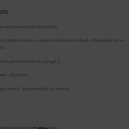
t
i
pis
v
e
ne maĽovaná hodvábna šatka.
:
itá zlatá kontúra a pestrá kombinácia farbieb. Abstraktný motív
ov.
riál prírodný hodváb, pongé 5.
mer : 65x65cm
ob výroby: Ručná maľba na hodváb