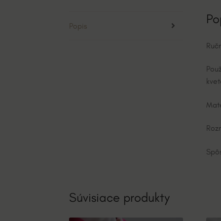
Po
Popis
Ruč
Použ
kvet
Mate
Roz
Spôs
Súvisiace produkty