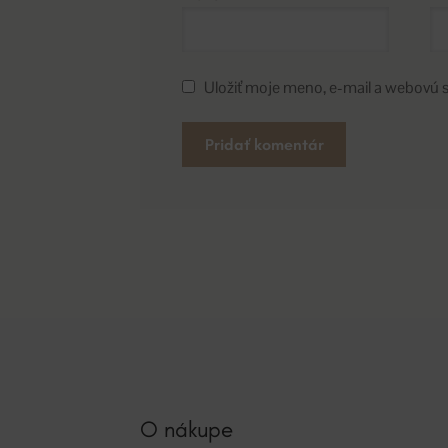
Uložiť moje meno, e-mail a webovú 
A
l
t
e
r
n
a
t
i
v
O nákupe
e