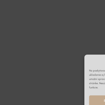
Na poskytovan
ukladanie a/
umožní spraco
stránke. Nesú
funkcie.