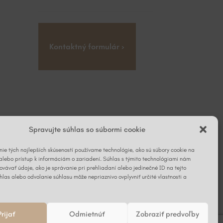
Kontaktný formulár ›
Spravujte súhlas so súbormi cookie
ie tých najlepších skúseností používame technológie, ako sú súbory cookie na
alebo prístup k informáciám o zariadení. Súhlas s týmito technológiami nám
vávať údaje, ako je správanie pri prehliadaní alebo jedinečné ID na tejto
hlas alebo odvolanie súhlasu môže nepriaznivo ovplyvniť určité vlastnosti a
Prijať
Odmietnúť
Zobraziť predvoľby