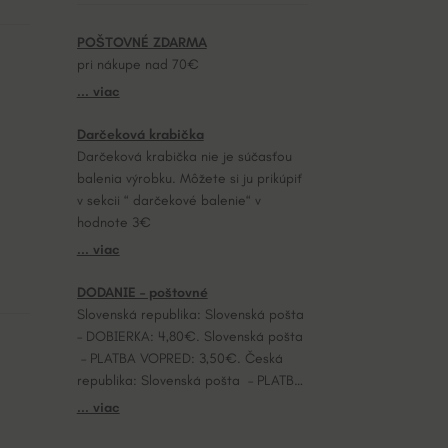
POŠTOVNÉ ZDARMA
pri nákupe nad 70€
... viac
Darčeková krabička
Darčeková krabička nie je súčasťou
balenia výrobku. Môžete si ju prikúpiť
v sekcii “ darčekové balenie“ v
hodnote 3€
... viac
DODANIE – poštovné
Slovenská republika: Slovenská pošta
– DOBIERKA: 4,80€. Slovenská pošta
– PLATBA VOPRED: 3,50€. Česká
republika: Slovenská pošta – PLATBA
VOPRED: 7,20€.
... viac