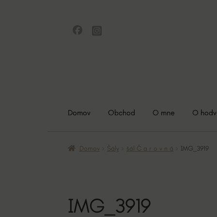
Preskočiť
Preskočiť
na
na
navigáciu
obsah
Domov
Obchod
O mne
O hod
Domov
Šály
šál Č a r o v n á
IMG_3919
IMG_3919