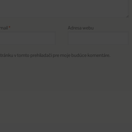
mail
*
Adresa webu
stránku v tomto prehliadači pre moje budúce komentáre.