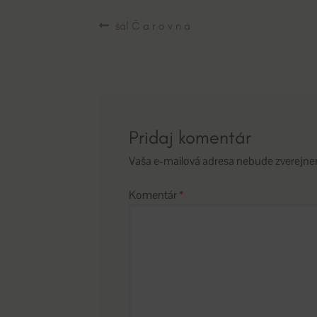
Navigácia
Predchádzajúci
šál Č a r o v n á
článok:
v
článku
Pridaj komentár
Vaša e-mailová adresa nebude zverejne
Komentár
*