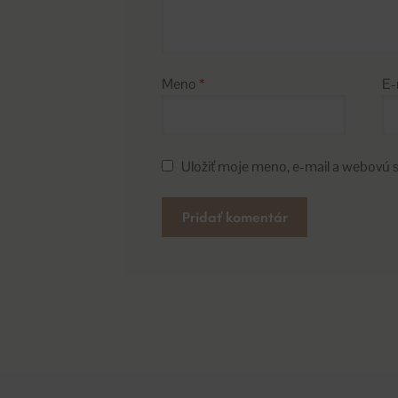
Meno
*
E-
Uložiť moje meno, e-mail a webovú 
A
l
t
e
r
n
a