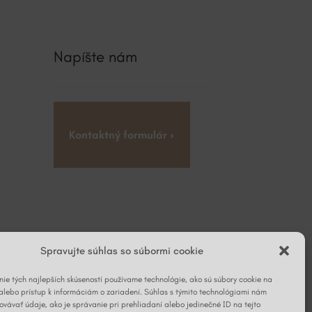
Napíšte nám
Kontaktný formulár ›
Spravujte súhlas so súbormi cookie
ie tých najlepších skúseností používame technológie, ako sú súbory cookie na
alebo prístup k informáciám o zariadení. Súhlas s týmito technológiami nám
vávať údaje, ako je správanie pri prehliadaní alebo jedinečné ID na tejto