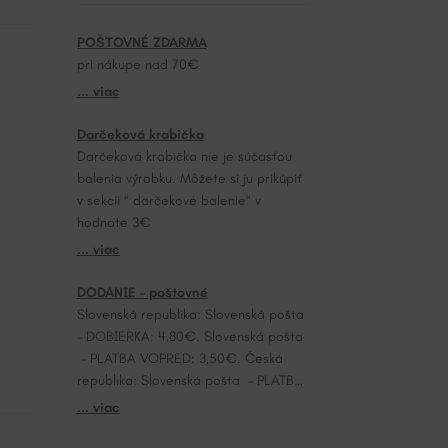
POŠTOVNÉ ZDARMA
pri nákupe nad 70€
... viac
Darčeková krabička
Darčeková krabička nie je súčasťou
balenia výrobku. Môžete si ju prikúpiť
v sekcii “ darčekové balenie“ v
hodnote 3€
... viac
DODANIE – poštovné
Slovenská republika: Slovenská pošta
– DOBIERKA: 4,80€. Slovenská pošta
– PLATBA VOPRED: 3,50€. Česká
republika: Slovenská pošta – PLATBA
VOPRED: 7,20€.
... viac