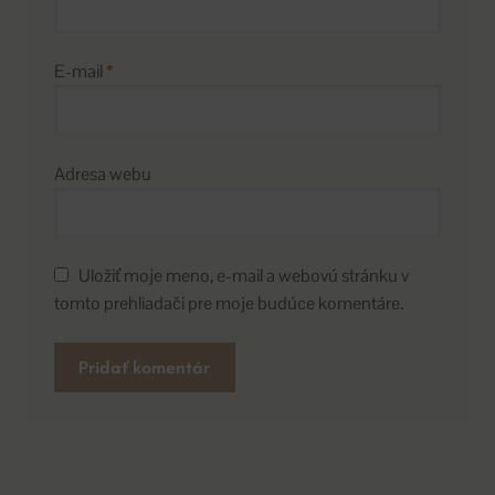
E-mail
*
Adresa webu
Uložiť moje meno, e-mail a webovú stránku v
tomto prehliadači pre moje budúce komentáre.
A
l
t
e