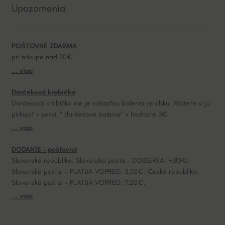
Upozornenia
r
n
a
POŠTOVNÉ ZDARMA
t
pri nákupe nad 70€
i
... viac
v
e
Darčeková krabička
:
Darčeková krabička nie je súčasťou balenia výrobku. Môžete si ju
prikúpiť v sekcii “ darčekové balenie“ v hodnote 3€
... viac
DODANIE – poštovné
Slovenská republika: Slovenská pošta – DOBIERKA: 4,80€.
Slovenská pošta – PLATBA VOPRED: 3,50€. Česká republika:
Slovenská pošta – PLATBA VOPRED: 7,20€.
... viac