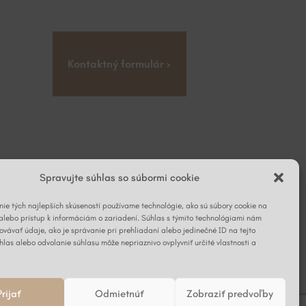
Kontaktný formulár ›
Spravujte súhlas so súbormi cookie
ie tých najlepších skúseností používame technológie, ako sú súbory cookie na
alebo prístup k informáciám o zariadení. Súhlas s týmito technológiami nám
vávať údaje, ako je správanie pri prehliadaní alebo jedinečné ID na tejto
hlas alebo odvolanie súhlasu môže nepriaznivo ovplyvniť určité vlastnosti a
Prijať
Odmietnúť
Zobraziť predvoľby