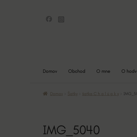
Preskočiť
Preskočiť
na
na
navigáciu
obsah
Domov
Obchod
O mne
O hod
Domov
Šatky
šatka C h a l ú p k y
IMG_5
IMG_5040