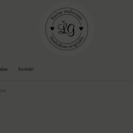
vábe
Kontakt
040