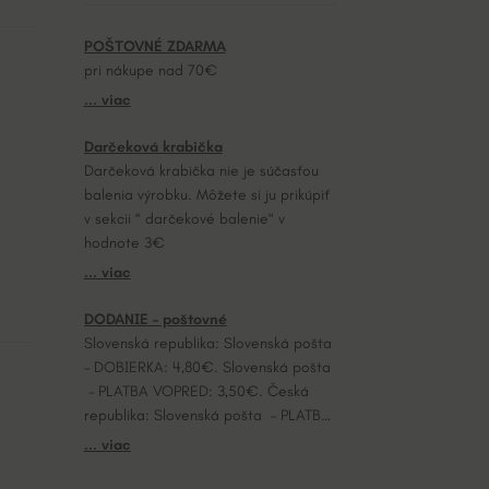
POŠTOVNÉ ZDARMA
pri nákupe nad 70€
... viac
Darčeková krabička
Darčeková krabička nie je súčasťou
balenia výrobku. Môžete si ju prikúpiť
v sekcii “ darčekové balenie“ v
hodnote 3€
... viac
DODANIE – poštovné
Slovenská republika: Slovenská pošta
– DOBIERKA: 4,80€. Slovenská pošta
– PLATBA VOPRED: 3,50€. Česká
republika: Slovenská pošta – PLATBA
VOPRED: 7,20€.
... viac