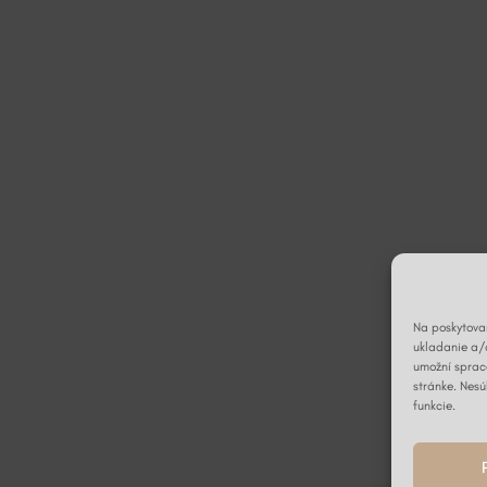
Na poskytovan
ukladanie a/
umožní spraco
stránke. Nesú
funkcie.