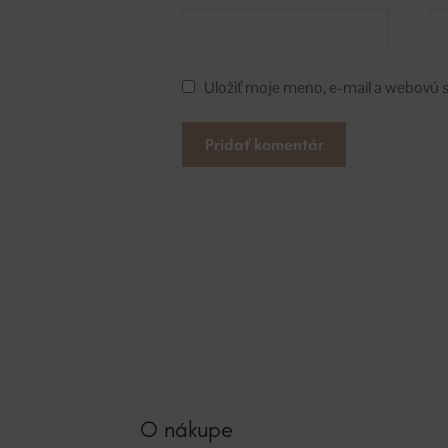
Uložiť moje meno, e-mail a webovú 
A
l
t
e
r
n
a
t
i
v
O nákupe
e