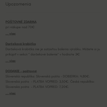
Upozornenia
r
n
a
POŠTOVNÉ ZDARMA
t
pri nákupe nad 70€
i
... viac
v
e
Darčeková krabička
:
Darčeková krabička nie je súčasťou balenia výrobku. Môžete si ju
prikúpiť v sekcii “ darčekové balenie“ v hodnote 3€
... viac
DODANIE – poštovné
Slovenská republika: Slovenská pošta – DOBIERKA: 4,80€.
Slovenská pošta – PLATBA VOPRED: 3,50€. Česká republika:
Slovenská pošta – PLATBA VOPRED: 7,20€.
... viac