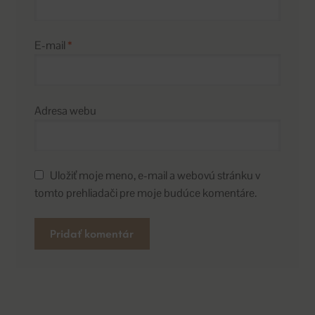
E-mail
*
Adresa webu
Uložiť moje meno, e-mail a webovú stránku v
tomto prehliadači pre moje budúce komentáre.
A
l
t
e