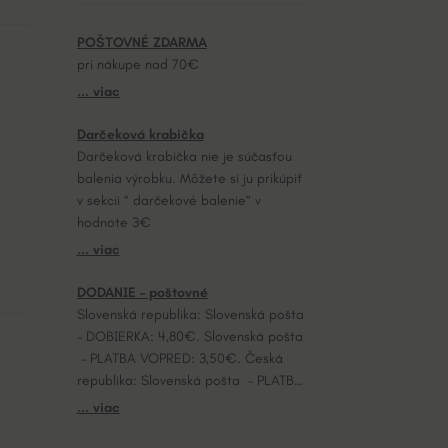
POŠTOVNÉ ZDARMA
pri nákupe nad 70€
... viac
Darčeková krabička
Darčeková krabička nie je súčasťou
balenia výrobku. Môžete si ju prikúpiť
v sekcii “ darčekové balenie“ v
hodnote 3€
... viac
DODANIE – poštovné
Slovenská republika: Slovenská pošta
– DOBIERKA: 4,80€. Slovenská pošta
– PLATBA VOPRED: 3,50€. Česká
republika: Slovenská pošta – PLATBA
VOPRED: 7,20€.
... viac