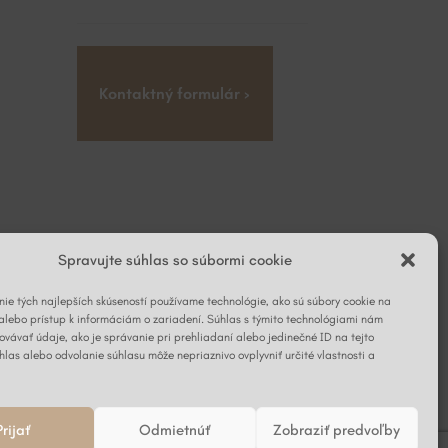
Kontaktný formulár ›
Spravujte súhlas so súbormi cookie
ie tých najlepších skúseností používame technológie, ako sú súbory cookie na
alebo prístup k informáciám o zariadení. Súhlas s týmito technológiami nám
vávať údaje, ako je správanie pri prehliadaní alebo jedinečné ID na tejto
hlas alebo odvolanie súhlasu môže nepriaznivo ovplyvniť určité vlastnosti a
Prijať
Odmietnúť
Zobraziť predvoľby