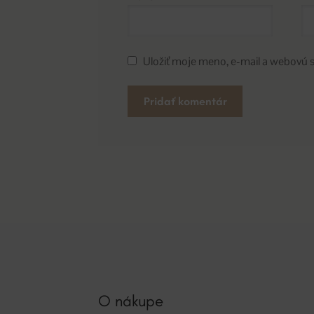
Uložiť moje meno, e-mail a webovú 
A
l
t
e
r
n
a
t
i
v
O nákupe
e