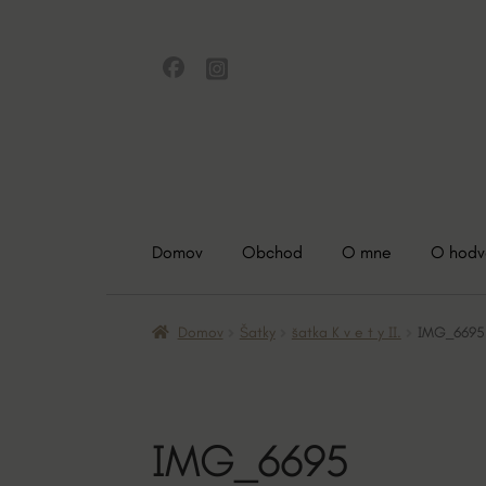
Preskočiť
Preskočiť
na
na
navigáciu
obsah
Domov
Obchod
O mne
O hod
Domov
Šatky
šatka K v e t y II.
IMG_6695
IMG_6695