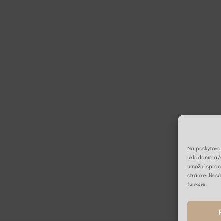
Na poskytovan
ukladanie a/
umožní spraco
stránke. Nesú
funkcie.