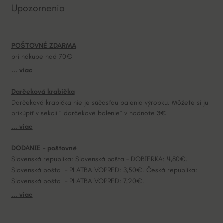
Upozornenia
r
n
a
POŠTOVNÉ ZDARMA
t
pri nákupe nad 70€
i
... viac
v
e
Darčeková krabička
:
Darčeková krabička nie je súčasťou balenia výrobku. Môžete si ju
prikúpiť v sekcii “ darčekové balenie“ v hodnote 3€
... viac
DODANIE – poštovné
Slovenská republika: Slovenská pošta – DOBIERKA: 4,80€.
Slovenská pošta – PLATBA VOPRED: 3,50€. Česká republika:
Slovenská pošta – PLATBA VOPRED: 7,20€.
... viac