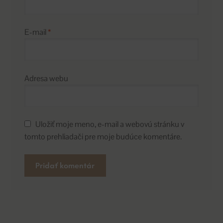
E-mail
*
Adresa webu
Uložiť moje meno, e-mail a webovú stránku v
tomto prehliadači pre moje budúce komentáre.
A
l
t
e