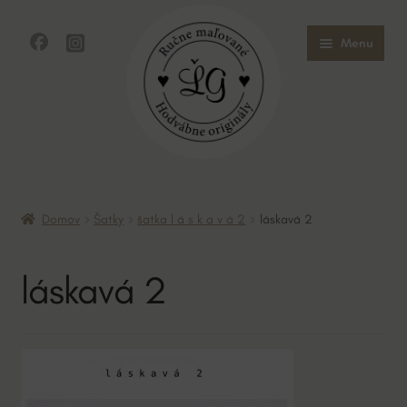
Preskočiť
Preskočiť
Menu
na
na
navigáciu
obsah
Domov
Domov
Šatky
šatka l á s k a v á 2
láskavá 2
Obchod
láskavá 2
O mne
O hodvábe
Kontakt