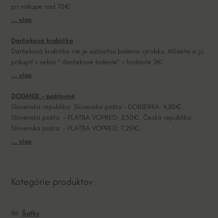
pri nákupe nad 70€
i
... viac
v
e
Darčeková krabička
:
Darčeková krabička nie je súčasťou balenia výrobku. Môžete si ju
prikúpiť v sekcii “ darčekové balenie“ v hodnote 3€
... viac
DODANIE – poštovné
Slovenská republika: Slovenská pošta – DOBIERKA: 4,80€.
Slovenská pošta – PLATBA VOPRED: 3,50€. Česká republika:
Slovenská pošta – PLATBA VOPRED: 7,20€.
... viac
Kategórie produktov
Šatky