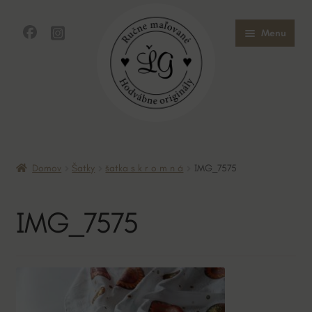
Preskočiť
Preskočiť
Menu
na
na
navigáciu
obsah
Domov
Domov
Šatky
šatka s k r o m n á
IMG_7575
Obchod
IMG_7575
O mne
O hodvábe
Kontakt