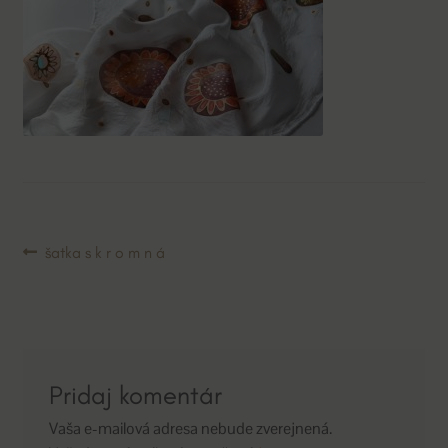
Navigácia
Predchádzajúci
šatka s k r o m n á
článok:
v
článku
Pridaj komentár
Vaša e-mailová adresa nebude zverejnená.