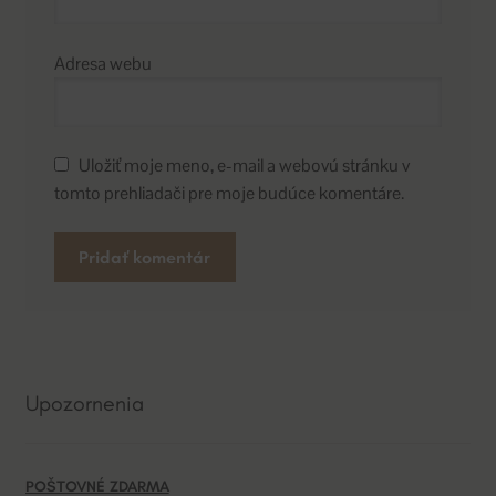
Adresa webu
Uložiť moje meno, e-mail a webovú stránku v
tomto prehliadači pre moje budúce komentáre.
A
l
t
e
Upozornenia
r
n
a
POŠTOVNÉ ZDARMA
t