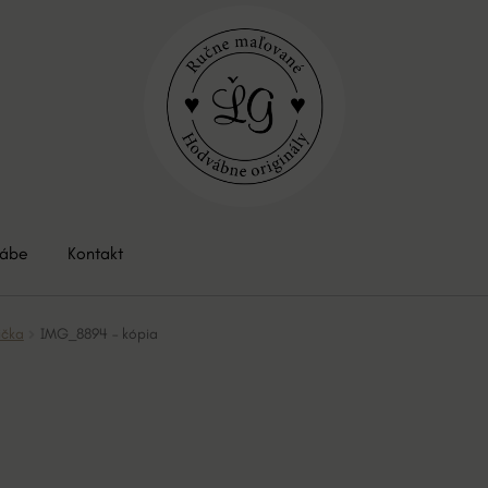
vábe
Kontakt
ička
IMG_8894 – kópia
a