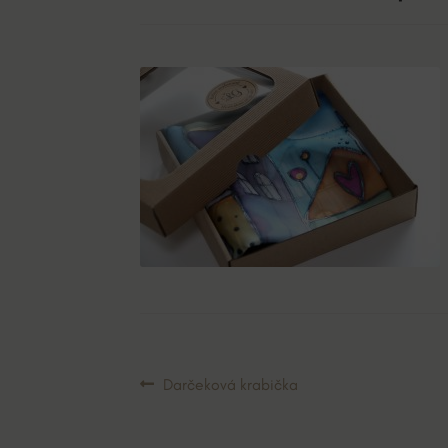
Navigácia
Predchádzajúci
Darčeková krabička
článok:
v