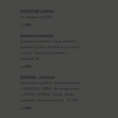
POŠTOVNÉ ZDARMA
pri nákupe nad 70€
... viac
Darčeková krabička
Darčeková krabička nie je súčasťou
balenia výrobku. Môžete si ju prikúpiť
v sekcii “ darčekové balenie“ v
hodnote 3€
... viac
DODANIE – poštovné
Slovenská republika: Slovenská pošta
– DOBIERKA: 4,80€. Slovenská pošta
– PLATBA VOPRED: 3,50€. Česká
republika: Slovenská pošta – PLATBA
VOPRED: 7,20€.
... viac