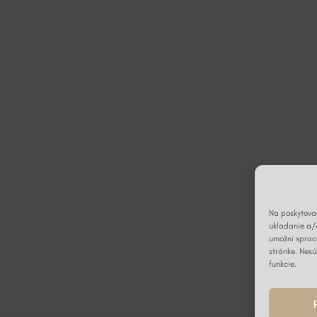
Na poskytovan
ukladanie a/
umožní spraco
stránke. Nesú
funkcie.