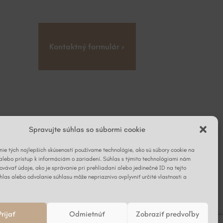
Kontaktný formulár ›
Spravujte súhlas so súbormi cookie
ie tých najlepších skúseností používame technológie, ako sú súbory cookie na
alebo prístup k informáciám o zariadení. Súhlas s týmito technológiami nám
vávať údaje, ako je správanie pri prehliadaní alebo jedinečné ID na tejto
hlas alebo odvolanie súhlasu môže nepriaznivo ovplyvniť určité vlastnosti a
Prijať
Odmietnúť
Zobraziť predvoľby