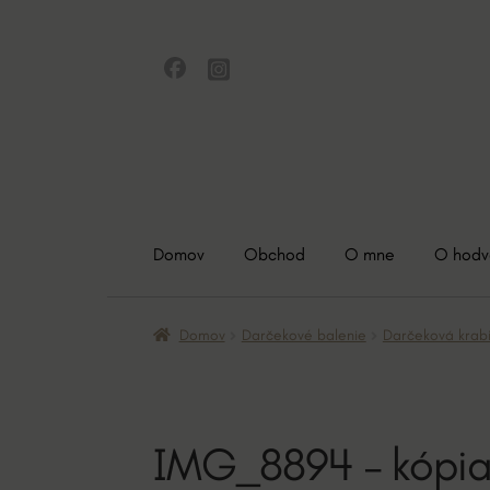
Preskočiť
Preskočiť
na
na
navigáciu
obsah
Domov
Obchod
O mne
O hod
Domov
Darčekové balenie
Darčeková krab
IMG_8894 – kópi