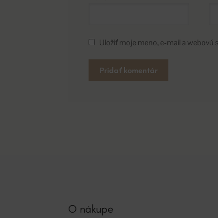
Uložiť moje meno, e-mail a webovú 
A
l
t
e
r
n
a
t
i
v
O nákupe
e