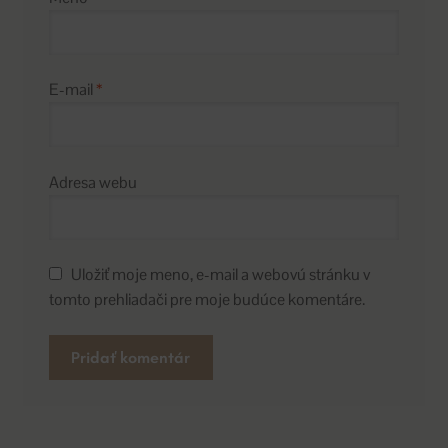
E-mail
*
Adresa webu
Uložiť moje meno, e-mail a webovú stránku v
tomto prehliadači pre moje budúce komentáre.
A
l
t