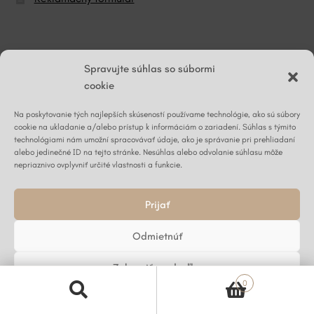
© ĽG hodváb
Spravujte súhlas so súbormi
cookie
Na poskytovanie tých najlepších skúseností používame technológie, ako sú súbory
Napíšte nám
cookie na ukladanie a/alebo prístup k informáciám o zariadení. Súhlas s týmito
technológiami nám umožní spracovávať údaje, ako je správanie pri prehliadaní
alebo jedinečné ID na tejto stránke. Nesúhlas alebo odvolanie súhlasu môže
nepriaznivo ovplyvniť určité vlastnosti a funkcie.
Kontaktný formulár ›
Prijať
Odmietnúť
Zobraziť predvoľby
0
Zásady používania súborov cookie
Ochrana osobných údajov
Hľadať:
Vyhľadávanie