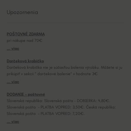
e
Upozornenia
r
n
a
POŠTOVNÉ ZDARMA
t
pri nákupe nad 70€
i
... viac
v
e
Darčeková krabička
:
Darčeková krabička nie je súčasťou balenia výrobku. Môžete si ju
prikúpiť v sekcii “ darčekové balenie“ v hodnote 3€
... viac
DODANIE – poštovné
Slovenská republika: Slovenská pošta – DOBIERKA: 4,80€.
Slovenská pošta – PLATBA VOPRED: 3,50€. Česká republika:
Slovenská pošta – PLATBA VOPRED: 7,20€.
... viac