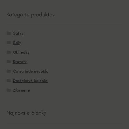
Kategórie produktov
Šatky
Šály
Obliečky
Kravaty
Čo sa inde nevošlo
Darčekové balenie
Zľavnené
Najnovšie články