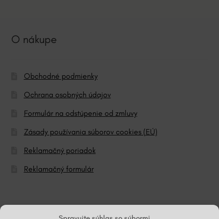
O nákupe
Obchodné podmienky
Ochrana osobných údajov
Formulár na odstúpenie od zmluvy
Zásady používania súborov cookies (EÚ)
Reklamačný poriadok
Reklamačný formulár
© ĽG hodváb
Spravujte súhlas so súbormi