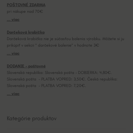
POŠTOVNÉ ZDARMA
t
pri nákupe nad 70€
i
... viac
v
e
Darčeková krabička
:
Darčeková krabička nie je súčasťou balenia výrobku. Môžete si ju
prikúpiť v sekcii “ darčekové balenie“ v hodnote 3€
... viac
DODANIE – poštovné
Slovenská republika: Slovenská pošta – DOBIERKA: 4,80€.
Slovenská pošta – PLATBA VOPRED: 3,50€. Česká republika:
Slovenská pošta – PLATBA VOPRED: 7,20€.
... viac
Kategórie produktov