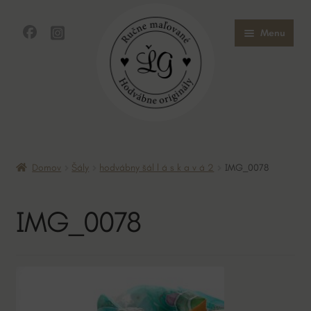
Preskočiť
Preskočiť
Menu
na
na
navigáciu
obsah
Domov
Domov
Šály
hodvábny šál l á s k a v á 2
IMG_0078
Obchod
IMG_0078
O mne
O hodvábe
Kontakt