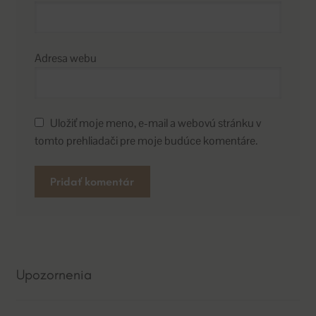
Adresa webu
Uložiť moje meno, e-mail a webovú stránku v
tomto prehliadači pre moje budúce komentáre.
A
l
t
e
Upozornenia
r
n
a