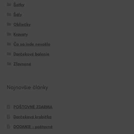
Šatky
Šály
Obliečky
Kravaty
Čo sa inde nevošlo
Darčekové balenie
Zľavnené
Najnovšie články
POŠTOVNÉ ZDARMA
Darčeková krabička
DODANIE – poštovné