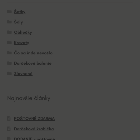
Šatky
Šály
Obliečky
Kravaty
Čo sa inde nevošlo
Darčekové balenie
Zľavnené
Najnovšie články
POŠTOVNÉ ZDARMA
Darčeková krabička
DODANIE – poštovné