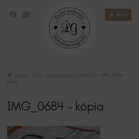
Preskočiť
Preskočiť
Menu
na
na
navigáciu
obsah
Domov
Domov
Šatky
hodvábna šatka KAMOŠKY
IMG_0684 –
Obchod
kópia
O mne
IMG_0684 – kópia
O hodvábe
Kontakt