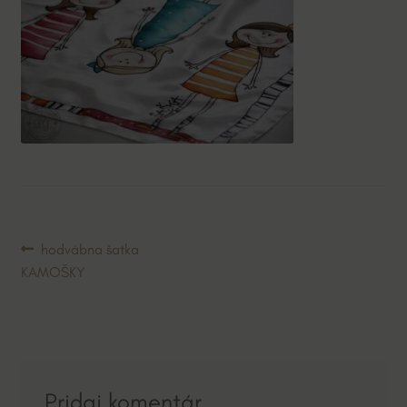
Navigácia
Predchádzajúci
hodvábna šatka
článok:
KAMOŠKY
v
článku
Pridaj komentár