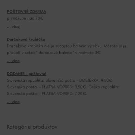
a
POŠTOVNÉ ZDARMA
t
pri nákupe nad 70€
i
... viac
v
e
Darčeková krabička
:
Darčeková krabička nie je súčasťou balenia výrobku. Môžete si ju
prikúpiť v sekcii “ darčekové balenie“ v hodnote 3€
... viac
DODANIE – poštovné
Slovenská republika: Slovenská pošta – DOBIERKA: 4,80€.
Slovenská pošta – PLATBA VOPRED: 3,50€. Česká republika:
Slovenská pošta – PLATBA VOPRED: 7,20€.
... viac
Kategórie produktov