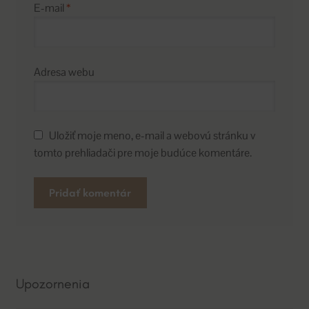
E-mail
*
Adresa webu
Uložiť moje meno, e-mail a webovú stránku v
tomto prehliadači pre moje budúce komentáre.
A
l
t
e
Upozornenia
r
n