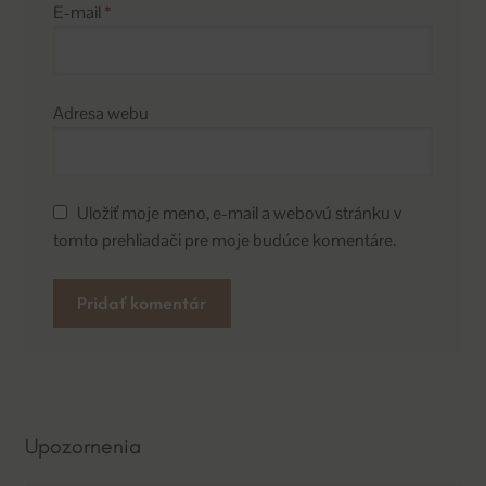
E-mail
*
Adresa webu
Uložiť moje meno, e-mail a webovú stránku v
tomto prehliadači pre moje budúce komentáre.
A
l
t
e
Upozornenia
r
n