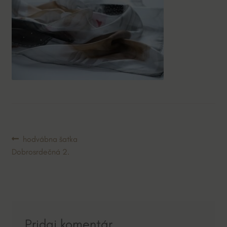
Navigácia
Predchádzajúci
hodvábna šatka
článok:
Dobrosrdečná 2.
v
článku
Pridaj komentár