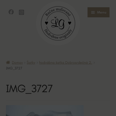
Preskočiť
Preskočiť
Menu
na
na
navigáciu
obsah
Domov
Domov
Šatky
hodvábna šatka Dobrosrdečná 2.
Obchod
IMG_3727
O mne
IMG_3727
O hodvábe
Kontakt