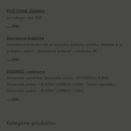
a
POŠTOVNÉ ZDARMA
t
pri nákupe nad 70€
i
... viac
v
e
Darčeková krabička
:
Darčeková krabička nie je súčasťou balenia výrobku. Môžete si ju
prikúpiť v sekcii “ darčekové balenie“ v hodnote 3€
... viac
DODANIE – poštovné
Slovenská republika: Slovenská pošta – DOBIERKA: 4,80€.
Slovenská pošta – PLATBA VOPRED: 3,50€. Česká republika:
Slovenská pošta – PLATBA VOPRED: 7,20€.
... viac
Kategórie produktov