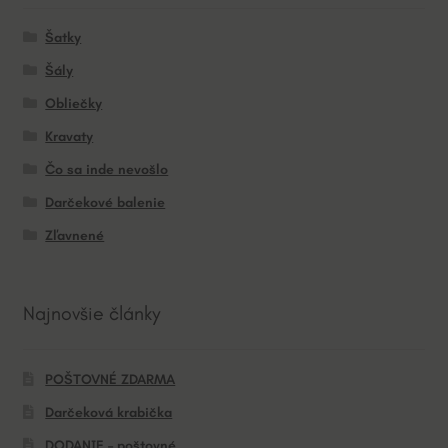
Šatky
Šály
Obliečky
Kravaty
Čo sa inde nevošlo
Darčekové balenie
Zľavnené
Najnovšie články
POŠTOVNÉ ZDARMA
Darčeková krabička
DODANIE – poštovné