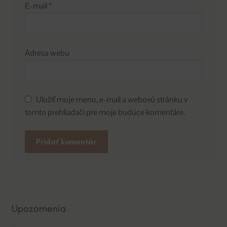
E-mail
*
Adresa webu
Uložiť moje meno, e-mail a webovú stránku v
tomto prehliadači pre moje budúce komentáre.
A
l
t
e
Upozornenia
r
n