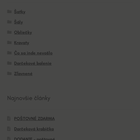
Šatky
Šály
Obliečky
Kravaty
Čo sa inde nevošlo
Darčekové balenie
Zľavnené
Najnovšie články
POŠTOVNÉ ZDARMA
Darčeková krabička
DODANIE – poštovné