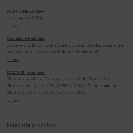
a
POŠTOVNÉ ZDARMA
t
pri nákupe nad 70€
i
... viac
v
e
Darčeková krabička
:
Darčeková krabička nie je súčasťou balenia výrobku. Môžete si ju
prikúpiť v sekcii “ darčekové balenie“ v hodnote 3€
... viac
DODANIE – poštovné
Slovenská republika: Slovenská pošta – DOBIERKA: 4,80€.
Slovenská pošta – PLATBA VOPRED: 3,50€. Česká republika:
Slovenská pošta – PLATBA VOPRED: 7,20€.
... viac
Kategórie produktov