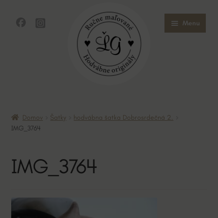
Preskočiť
Preskočiť
Menu
na
na
navigáciu
obsah
Domov
Domov
Šatky
hodvábna šatka Dobrosrdečná 2.
Obchod
IMG_3764
O mne
IMG_3764
O hodvábe
Kontakt