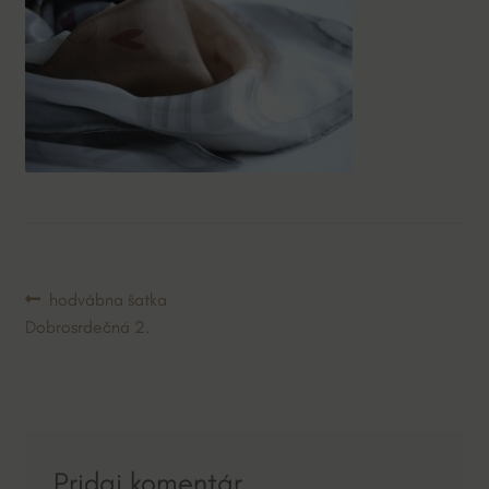
Navigácia
Predchádzajúci
hodvábna šatka
článok:
Dobrosrdečná 2.
v
článku
Pridaj komentár