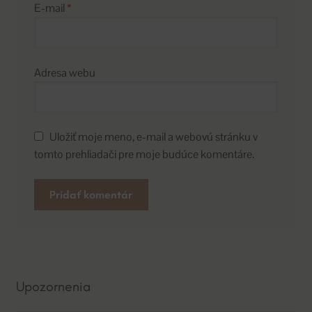
E-mail
*
Adresa webu
Uložiť moje meno, e-mail a webovú stránku v
tomto prehliadači pre moje budúce komentáre.
A
l
t
e
Upozornenia
r
n