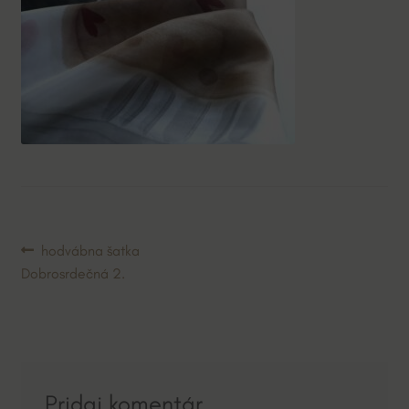
Navigácia
Predchádzajúci
hodvábna šatka
článok:
Dobrosrdečná 2.
v
článku
Pridaj komentár