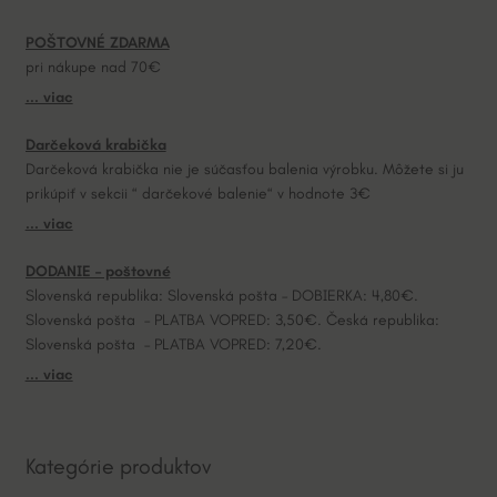
a
POŠTOVNÉ ZDARMA
t
pri nákupe nad 70€
i
... viac
v
e
Darčeková krabička
:
Darčeková krabička nie je súčasťou balenia výrobku. Môžete si ju
prikúpiť v sekcii “ darčekové balenie“ v hodnote 3€
... viac
DODANIE – poštovné
Slovenská republika: Slovenská pošta – DOBIERKA: 4,80€.
Slovenská pošta – PLATBA VOPRED: 3,50€. Česká republika:
Slovenská pošta – PLATBA VOPRED: 7,20€.
... viac
Kategórie produktov