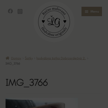
Preskočiť
Preskočiť
Menu
na
na
navigáciu
obsah
Domov
Domov
Šatky
hodvábna šatka Dobrosrdečná 2.
Obchod
IMG_3766
O mne
IMG_3766
O hodvábe
Kontakt