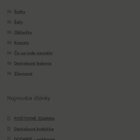
Šatky
Šály
Obliečky
Kravaty
Čo sa inde nevošlo
Darčekové balenie
Zľavnené
Najnovšie články
POŠTOVNÉ ZDARMA
Darčeková krabička
DODANIE – poštovné