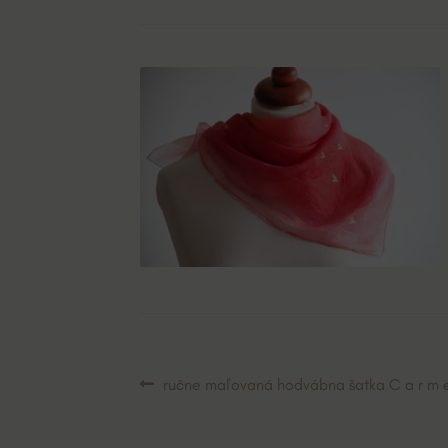
Navigácia
Predchádzajúci
ručne maľovaná hodvábna šatka C a r m 
článok:
v