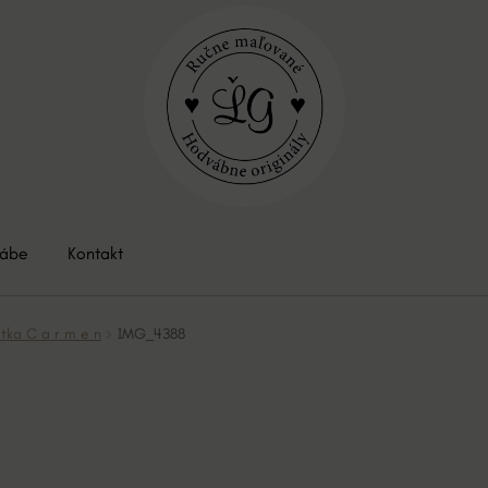
vábe
Kontakt
ka C a r m e n
IMG_4388