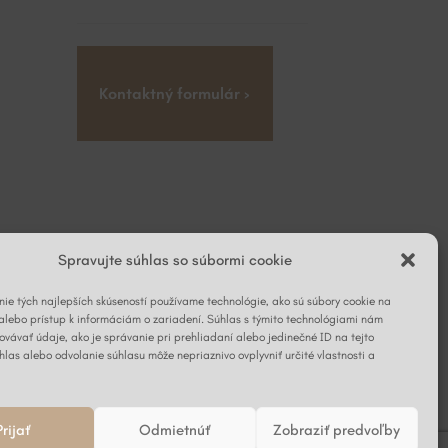
Kontaktný formulár ›
Spravujte súhlas so súbormi cookie
ie tých najlepších skúseností používame technológie, ako sú súbory cookie na
alebo prístup k informáciám o zariadení. Súhlas s týmito technológiami nám
vávať údaje, ako je správanie pri prehliadaní alebo jedinečné ID na tejto
hlas alebo odvolanie súhlasu môže nepriaznivo ovplyvniť určité vlastnosti a
Prijať
Odmietnúť
Zobraziť predvoľby