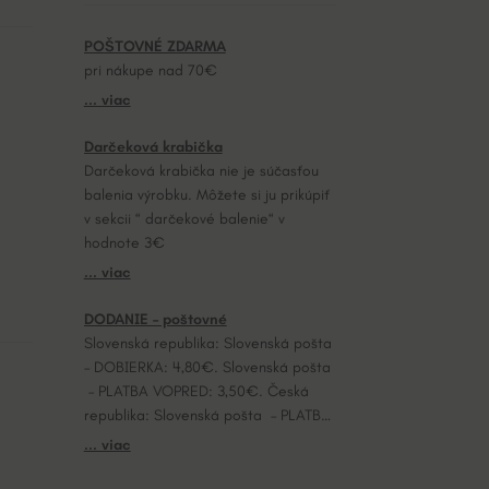
POŠTOVNÉ ZDARMA
pri nákupe nad 70€
... viac
Darčeková krabička
Darčeková krabička nie je súčasťou
balenia výrobku. Môžete si ju prikúpiť
v sekcii “ darčekové balenie“ v
hodnote 3€
... viac
DODANIE – poštovné
Slovenská republika: Slovenská pošta
– DOBIERKA: 4,80€. Slovenská pošta
– PLATBA VOPRED: 3,50€. Česká
republika: Slovenská pošta – PLATBA
VOPRED: 7,20€.
... viac