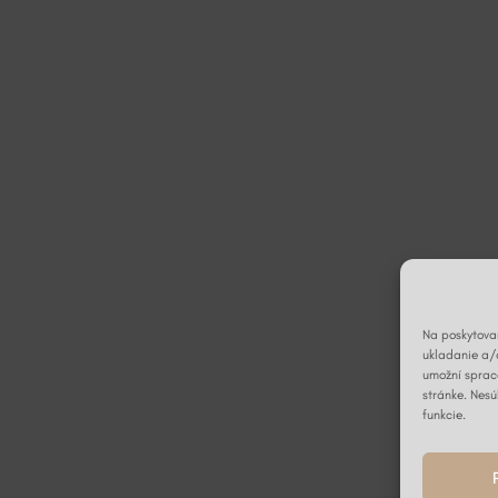
Na poskytovan
ukladanie a/
umožní spraco
stránke. Nesú
funkcie.