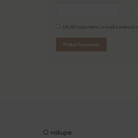
Uložiť moje meno, e-mail a webovú 
A
l
t
e
r
n
a
t
i
v
O nákupe
e