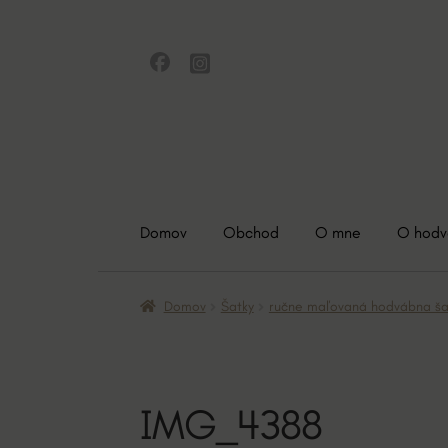
Preskočiť
Preskočiť
na
na
navigáciu
obsah
Domov
Obchod
O mne
O hod
Domov
Šatky
ručne maľovaná hodvábna šat
IMG_4388