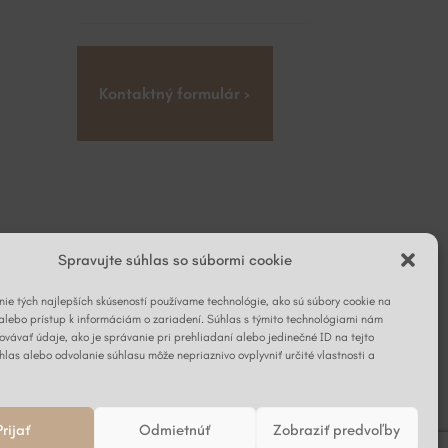
Kontaktný formulár ›
Spravujte súhlas so súbormi cookie
ie tých najlepších skúseností používame technológie, ako sú súbory cookie na
alebo prístup k informáciám o zariadení. Súhlas s týmito technológiami nám
vávať údaje, ako je správanie pri prehliadaní alebo jedinečné ID na tejto
hlas alebo odvolanie súhlasu môže nepriaznivo ovplyvniť určité vlastnosti a
Prijať
Odmietnúť
Zobraziť predvoľby