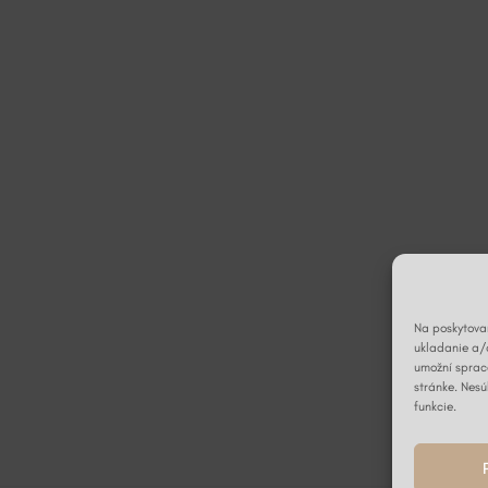
Na poskytovan
ukladanie a/
umožní spraco
stránke. Nesú
funkcie.