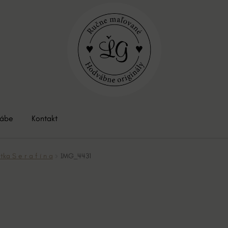
vábe
Kontakt
a S e r a f í n a
IMG_4431