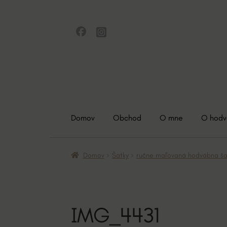
Preskočiť
Preskočiť
na
na
navigáciu
obsah
Domov
Obchod
O mne
O hod
Domov
Šatky
ručne maľovaná hodvábna šatk
IMG_4431