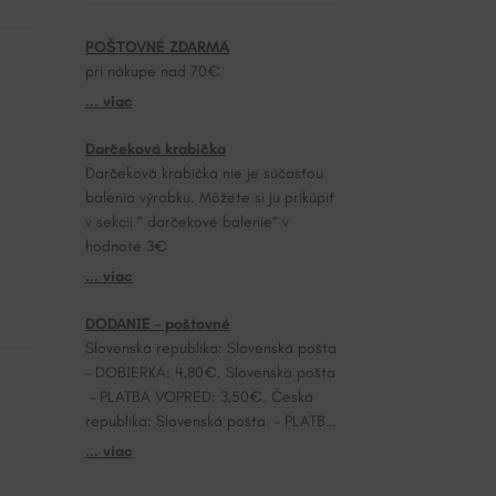
POŠTOVNÉ ZDARMA
pri nákupe nad 70€
... viac
Darčeková krabička
Darčeková krabička nie je súčasťou
balenia výrobku. Môžete si ju prikúpiť
v sekcii “ darčekové balenie“ v
hodnote 3€
... viac
DODANIE – poštovné
Slovenská republika: Slovenská pošta
– DOBIERKA: 4,80€. Slovenská pošta
– PLATBA VOPRED: 3,50€. Česká
republika: Slovenská pošta – PLATBA
VOPRED: 7,20€.
... viac