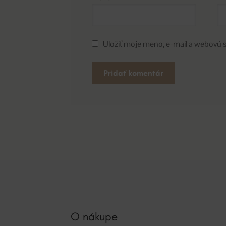
Uložiť moje meno, e-mail a webovú 
A
l
t
e
r
n
a
t
i
v
O nákupe
e