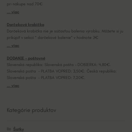
pri nákupe nad 70€
i
... viac
v
e
Darčeková krabička
:
Darčeková krabička nie je súčasťou balenia výrobku. Môžete si ju
prikúpiť v sekcii “ darčekové balenie“ v hodnote 3€
... viac
DODANIE – poštovné
Slovenská republika: Slovenská pošta – DOBIERKA: 4,80€.
Slovenská pošta – PLATBA VOPRED: 3,50€. Česká republika:
Slovenská pošta – PLATBA VOPRED: 7,20€.
... viac
Kategórie produktov
Šatky