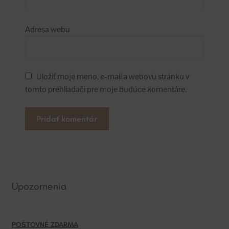
Adresa webu
Uložiť moje meno, e-mail a webovú stránku v
tomto prehliadači pre moje budúce komentáre.
A
l
t
e
Upozornenia
r
n
a
POŠTOVNÉ ZDARMA
t