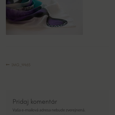
Navigácia
Predchádzajúci
IMG_4465
článok:
v
článku
Pridaj komentár
Vaša e-mailová adresa nebude zverejnená.