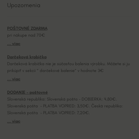
Upozornenia
r
n
a
POŠTOVNÉ ZDARMA
t
pri nákupe nad 70€
i
... viac
v
e
Darčeková krabička
:
Darčeková krabička nie je súčasťou balenia výrobku. Môžete si ju
prikúpiť v sekcii “ darčekové balenie“ v hodnote 3€
... viac
DODANIE – poštovné
Slovenská republika: Slovenská pošta – DOBIERKA: 4,80€.
Slovenská pošta – PLATBA VOPRED: 3,50€. Česká republika:
Slovenská pošta – PLATBA VOPRED: 7,20€.
... viac