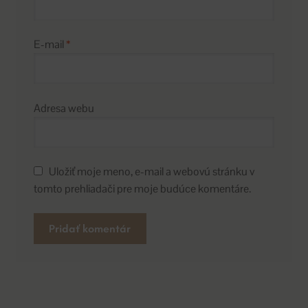
E-mail
*
Adresa webu
Uložiť moje meno, e-mail a webovú stránku v
tomto prehliadači pre moje budúce komentáre.
A
l
t
e