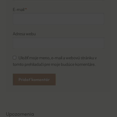
E-mail
*
Adresa webu
Uložiť moje meno, e-mail a webovú stránku v
tomto prehliadači pre moje budúce komentáre.
A
l
t
e
Upozornenia
r