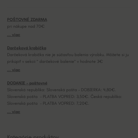
n
a
POŠTOVNÉ ZDARMA
t
pri nákupe nad 70€
i
... viac
v
e
Darčeková krabička
:
Darčeková krabička nie je súčasťou balenia výrobku. Môžete si ju
prikúpiť v sekcii “ darčekové balenie“ v hodnote 3€
... viac
DODANIE – poštovné
Slovenská republika: Slovenská pošta – DOBIERKA: 4,80€.
Slovenská pošta – PLATBA VOPRED: 3,50€. Česká republika:
Slovenská pošta – PLATBA VOPRED: 7,20€.
... viac
Kategórie produktov