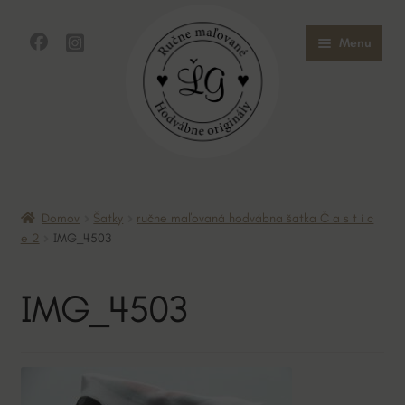
Preskočiť
Preskočiť
Menu
na
na
navigáciu
obsah
Domov
Domov
Šatky
ručne maľovaná hodvábna šatka Č a s t i c
Obchod
e 2
IMG_4503
O mne
IMG_4503
O hodvábe
Kontakt