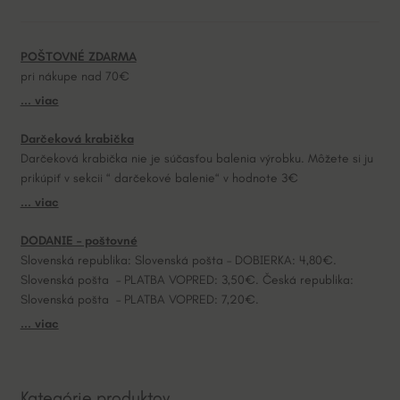
n
a
POŠTOVNÉ ZDARMA
t
pri nákupe nad 70€
i
... viac
v
e
Darčeková krabička
:
Darčeková krabička nie je súčasťou balenia výrobku. Môžete si ju
prikúpiť v sekcii “ darčekové balenie“ v hodnote 3€
... viac
DODANIE – poštovné
Slovenská republika: Slovenská pošta – DOBIERKA: 4,80€.
Slovenská pošta – PLATBA VOPRED: 3,50€. Česká republika:
Slovenská pošta – PLATBA VOPRED: 7,20€.
... viac
Kategórie produktov