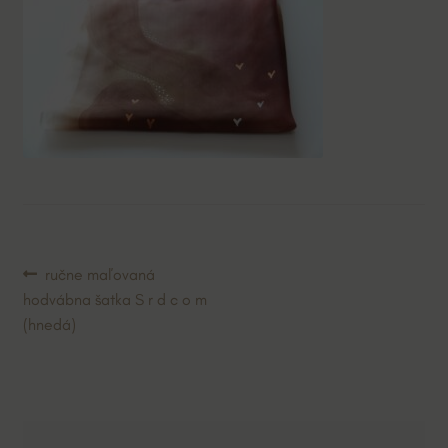
Navigácia
Predchádzajúci
ručne maľovaná
článok:
hodvábna šatka S r d c o m
v
(hnedá)
článku