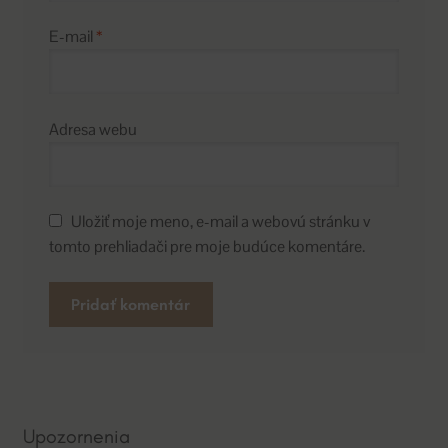
E-mail
*
Adresa webu
Uložiť moje meno, e-mail a webovú stránku v
tomto prehliadači pre moje budúce komentáre.
A
l
t
e
Upozornenia
r