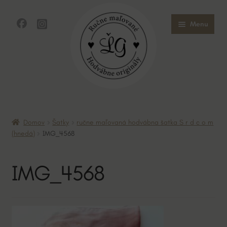
Preskočiť
Preskočiť
Menu
na
na
navigáciu
obsah
Domov
Domov
Šatky
ručne maľovaná hodvábna šatka S r d c o m
Obchod
(hnedá)
IMG_4568
O mne
IMG_4568
O hodvábe
Kontakt