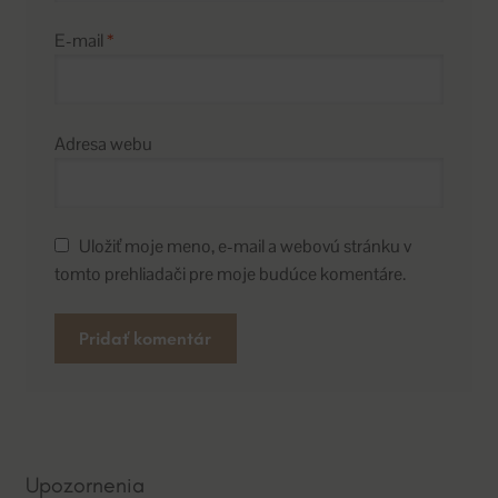
E-mail
*
Adresa webu
Uložiť moje meno, e-mail a webovú stránku v
tomto prehliadači pre moje budúce komentáre.
A
l
t
e
Upozornenia
r