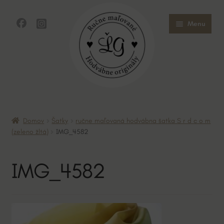
Preskočiť
Preskočiť
Menu
na
na
navigáciu
obsah
Domov
Domov
Šatky
ručne maľovaná hodvábna šatka S r d c o m
Obchod
(zeleno žltá)
IMG_4582
O mne
IMG_4582
O hodvábe
Kontakt