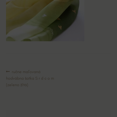
Navigácia
Predchádzajúci
ručne maľovaná
článok:
hodvábna šatka S r d c o m
v
(zeleno žltá)
článku