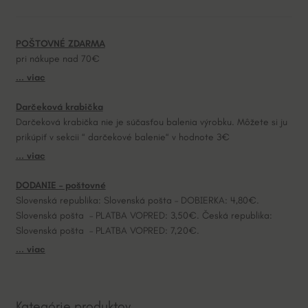
n
a
POŠTOVNÉ ZDARMA
t
pri nákupe nad 70€
i
... viac
v
e
Darčeková krabička
:
Darčeková krabička nie je súčasťou balenia výrobku. Môžete si ju
prikúpiť v sekcii “ darčekové balenie“ v hodnote 3€
... viac
DODANIE – poštovné
Slovenská republika: Slovenská pošta – DOBIERKA: 4,80€.
Slovenská pošta – PLATBA VOPRED: 3,50€. Česká republika:
Slovenská pošta – PLATBA VOPRED: 7,20€.
... viac
Kategórie produktov