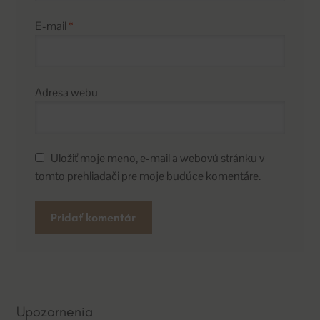
E-mail
*
Adresa webu
Uložiť moje meno, e-mail a webovú stránku v
tomto prehliadači pre moje budúce komentáre.
A
l
t
e
Upozornenia
r