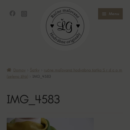
Preskočiť
Preskočiť
Menu
na
na
navigáciu
obsah
Domov
Domov
Šatky
ručne maľovaná hodvábna šatka S r d c o m
Obchod
(zeleno žltá)
IMG_4583
O mne
IMG_4583
O hodvábe
Kontakt