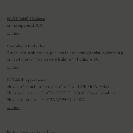
n
a
POŠTOVNÉ ZDARMA
t
pri nákupe nad 70€
i
... viac
v
e
Darčeková krabička
:
Darčeková krabička nie je súčasťou balenia výrobku. Môžete si ju
prikúpiť v sekcii “ darčekové balenie“ v hodnote 3€
... viac
DODANIE – poštovné
Slovenská republika: Slovenská pošta – DOBIERKA: 4,80€.
Slovenská pošta – PLATBA VOPRED: 3,50€. Česká republika:
Slovenská pošta – PLATBA VOPRED: 7,20€.
... viac
Kategórie produktov