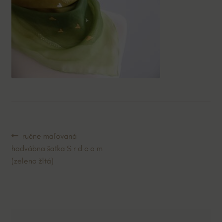
Navigácia
Predchádzajúci
ručne maľovaná
článok:
hodvábna šatka S r d c o m
v
(zeleno žltá)
článku