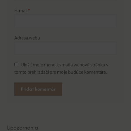
E-mail
*
Adresa webu
Uložiť moje meno, e-mail a webovú stránku v
tomto prehliadači pre moje budúce komentáre.
A
l
t
e
Upozornenia
r