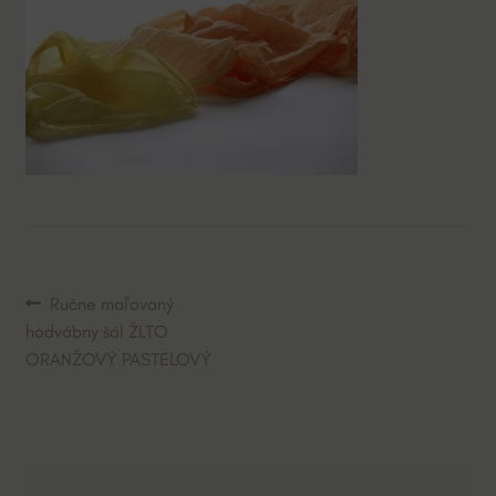
Navigácia
Predchádzajúci
Ručne maľovaný
článok:
hodvábny šál ŽLTO
v
ORANŽOVÝ PASTELOVÝ
článku