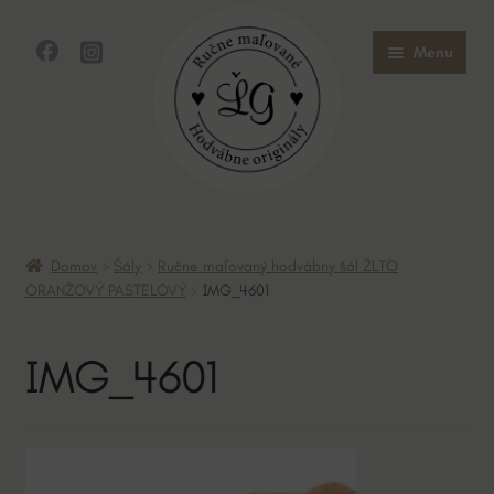
Preskočiť
Preskočiť
Menu
na
na
navigáciu
obsah
Domov
Domov
Šály
Ručne maľovaný hodvábny šál ŽLTO
Obchod
ORANŽOVÝ PASTELOVÝ
IMG_4601
O mne
IMG_4601
O hodvábe
Kontakt