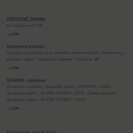
n
a
POŠTOVNÉ ZDARMA
t
pri nákupe nad 70€
i
... viac
v
e
Darčeková krabička
:
Darčeková krabička nie je súčasťou balenia výrobku. Môžete si ju
prikúpiť v sekcii “ darčekové balenie“ v hodnote 3€
... viac
DODANIE – poštovné
Slovenská republika: Slovenská pošta – DOBIERKA: 4,80€.
Slovenská pošta – PLATBA VOPRED: 3,50€. Česká republika:
Slovenská pošta – PLATBA VOPRED: 7,20€.
... viac
Kategórie produktov