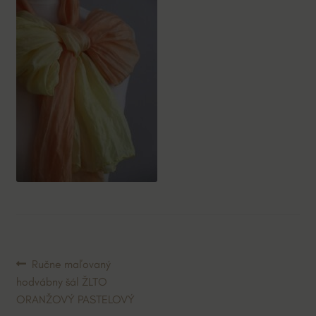
Navigácia
Predchádzajúci
Ručne maľovaný
článok:
hodvábny šál ŽLTO
v
ORANŽOVÝ PASTELOVÝ