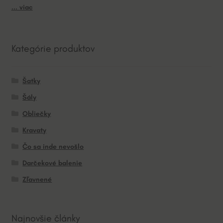
... viac
Kategórie produktov
Šatky
Šály
Obliečky
Kravaty
Čo sa inde nevošlo
Darčekové balenie
Zľavnené
Najnovšie články