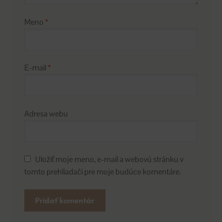
Meno
*
E-mail
*
Adresa webu
Uložiť moje meno, e-mail a webovú stránku v
tomto prehliadači pre moje budúce komentáre.
A