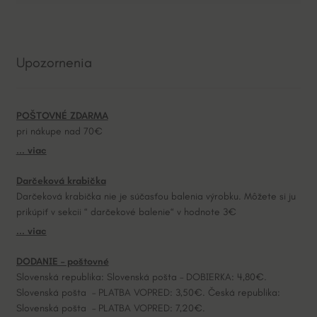
l
t
e
Upozornenia
r
n
a
POŠTOVNÉ ZDARMA
t
pri nákupe nad 70€
i
... viac
v
e
Darčeková krabička
:
Darčeková krabička nie je súčasťou balenia výrobku. Môžete si ju
prikúpiť v sekcii “ darčekové balenie“ v hodnote 3€
... viac
DODANIE – poštovné
Slovenská republika: Slovenská pošta – DOBIERKA: 4,80€.
Slovenská pošta – PLATBA VOPRED: 3,50€. Česká republika:
Slovenská pošta – PLATBA VOPRED: 7,20€.