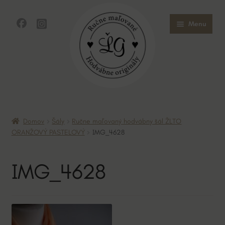
Preskočiť
Preskočiť
Menu
na
na
navigáciu
obsah
Domov
Domov
Šály
Ručne maľovaný hodvábny šál ŽLTO
Obchod
ORANŽOVÝ PASTELOVÝ
IMG_4628
O mne
IMG_4628
O hodvábe
Kontakt