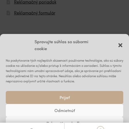
Reklamačný poriadok
Reklamačný formulár
© ĽG hodváb
Spravujte súhlas so súbormi
cookie
Na poskytovanie tých najlepších skúseností používame technológie, ako sú súbory
Napíšte nám
cookie na ukladanie a/alebo prístup k informáciám o zariadení. Súhlas s týmito
technológiami nám umožní spracovávať údaje, ako je správanie pri prehliadaní
alebo jedinečné ID na tejto stránke. Nesúhlas alebo odvolanie súhlasu môže
nepriaznivo ovplyvniť určité vlastnosti a funkcie.
Kontaktný formulár ›
Prijať
Odmietnúť
Zobraziť predvoľby