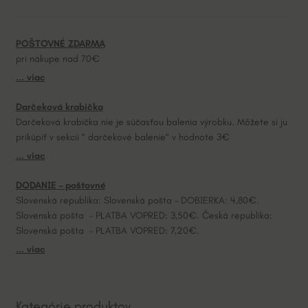
n
a
POŠTOVNÉ ZDARMA
t
pri nákupe nad 70€
i
... viac
v
e
Darčeková krabička
:
Darčeková krabička nie je súčasťou balenia výrobku. Môžete si ju
prikúpiť v sekcii “ darčekové balenie“ v hodnote 3€
... viac
DODANIE – poštovné
Slovenská republika: Slovenská pošta – DOBIERKA: 4,80€.
Slovenská pošta – PLATBA VOPRED: 3,50€. Česká republika:
Slovenská pošta – PLATBA VOPRED: 7,20€.
... viac
Kategórie produktov