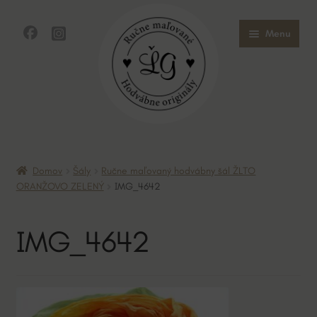
Preskočiť
Preskočiť
Menu
na
na
navigáciu
obsah
Domov
Domov
Šály
Ručne maľovaný hodvábny šál ŽLTO
Obchod
ORANŽOVO ZELENÝ
IMG_4642
O mne
IMG_4642
O hodvábe
Kontakt