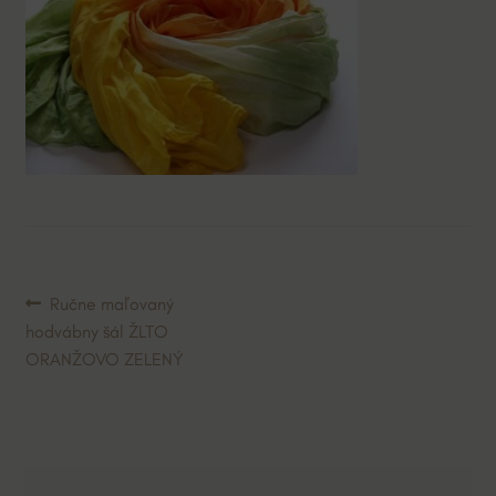
Navigácia
Predchádzajúci
Ručne maľovaný
článok:
hodvábny šál ŽLTO
v
ORANŽOVO ZELENÝ
článku