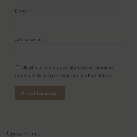
E-mail
*
Adresa webu
Uložiť moje meno, e-mail a webovú stránku v
tomto prehliadači pre moje budúce komentáre.
A
l
t
e
Upozornenia
r