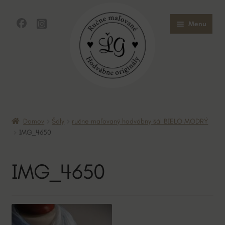
Preskočiť
Preskočiť
Menu
na
na
navigáciu
obsah
Domov
Domov
Šály
ručne maľovaný hodvábny šál BIELO MODRÝ
Obchod
IMG_4650
O mne
IMG_4650
O hodvábe
Kontakt