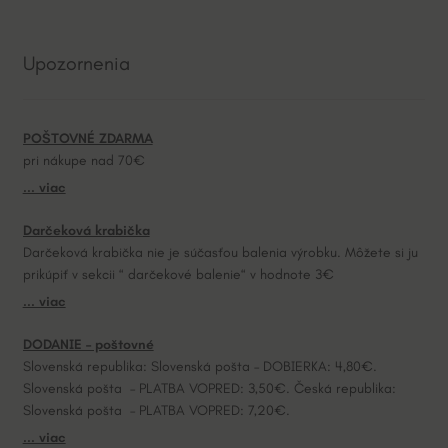
t
e
Upozornenia
r
n
a
POŠTOVNÉ ZDARMA
t
pri nákupe nad 70€
i
... viac
v
e
Darčeková krabička
:
Darčeková krabička nie je súčasťou balenia výrobku. Môžete si ju
prikúpiť v sekcii “ darčekové balenie“ v hodnote 3€
... viac
DODANIE – poštovné
Slovenská republika: Slovenská pošta – DOBIERKA: 4,80€.
Slovenská pošta – PLATBA VOPRED: 3,50€. Česká republika:
Slovenská pošta – PLATBA VOPRED: 7,20€.
... viac