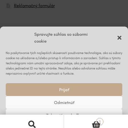
Reklamačný formulár
© ĽG hodváb
Spravujte súhlas so súbormi
cookie
Na poskytovanie tých najlepších skúseností používame technológie, ako sú súbory
Napíšte nám
cookie na ukladanie a/alebo prístup k informáciám o zariadení. Súhlas s týmito
technológiami nám umožní spracovávať údaje, ako je správanie pri prehliadaní
alebo jedinečné ID na tejto stránke. Nesúhlas alebo odvolanie súhlasu môže
nepriaznivo ovplyvniť určité vlastnosti a funkcie.
Kontaktný formulár ›
Prijať
Odmietnúť
Zobraziť predvoľby
0
Zásady používania súborov cookie
Ochrana osobných údajov