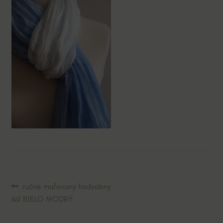
Navigácia
Predchádzajúci
ručne maľovaný hodvábny
článok:
šál BIELO MODRÝ
v