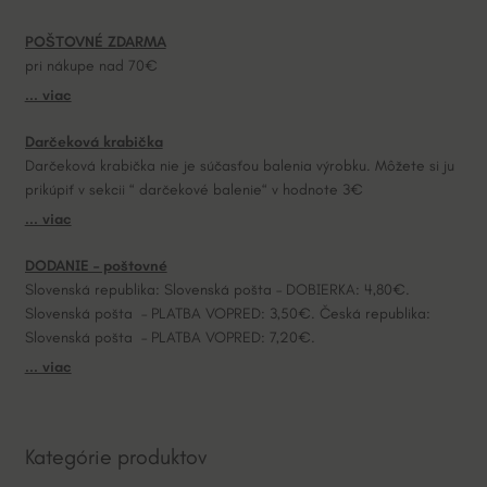
a
POŠTOVNÉ ZDARMA
t
pri nákupe nad 70€
i
... viac
v
e
Darčeková krabička
:
Darčeková krabička nie je súčasťou balenia výrobku. Môžete si ju
prikúpiť v sekcii “ darčekové balenie“ v hodnote 3€
... viac
DODANIE – poštovné
Slovenská republika: Slovenská pošta – DOBIERKA: 4,80€.
Slovenská pošta – PLATBA VOPRED: 3,50€. Česká republika:
Slovenská pošta – PLATBA VOPRED: 7,20€.
... viac
Kategórie produktov