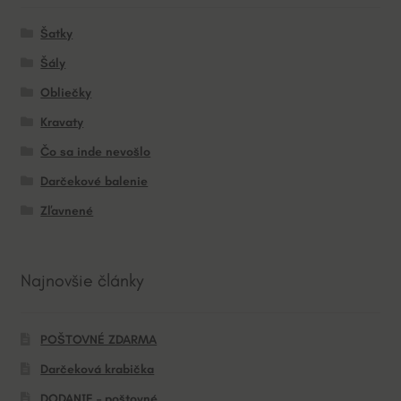
Šatky
Šály
Obliečky
Kravaty
Čo sa inde nevošlo
Darčekové balenie
Zľavnené
Najnovšie články
POŠTOVNÉ ZDARMA
Darčeková krabička
DODANIE – poštovné