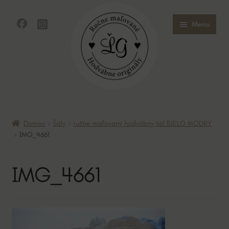
Preskočiť
Preskočiť
Menu
na
na
navigáciu
obsah
Domov
Domov
Šály
ručne maľovaný hodvábny šál BIELO MODRÝ
Obchod
IMG_4661
O mne
IMG_4661
O hodvábe
Kontakt