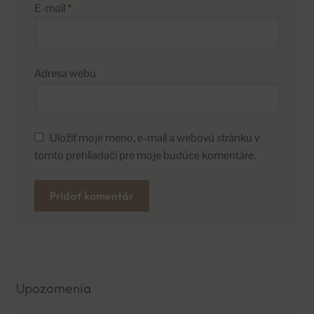
E-mail
*
Adresa webu
Uložiť moje meno, e-mail a webovú stránku v
tomto prehliadači pre moje budúce komentáre.
A
l
t
e
Upozornenia
r
n