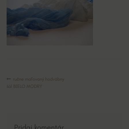
Navigácia
Predchádzajúci
ručne maľovaný hodvábny
článok:
šál BIELO MODRÝ
v
článku
Pridaj komentár