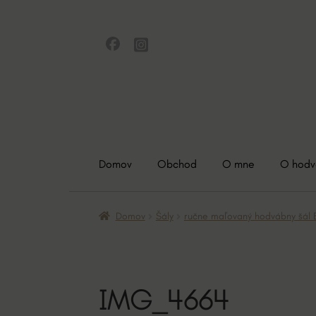
Preskočiť
Preskočiť
na
na
navigáciu
obsah
Domov
Obchod
O mne
O hod
Domov
Šály
ručne maľovaný hodvábny šá
IMG_4664