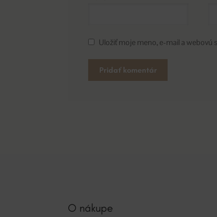
Uložiť moje meno, e-mail a webovú 
A
l
t
e
r
n
a
t
i
v
O nákupe
e