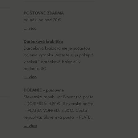
POŠTOVNÉ ZDARMA
pri nákupe nad 70€
... viac
Darčeková krabička
Darčeková krabička nie je súčasťou
balenia výrobku. Môžete si ju prikúpiť
v sekcii “ darčekové balenie“ v
hodnote 3€
... viac
DODANIE – poštovné
Slovenská republika: Slovenská pošta
– DOBIERKA: 4,80€. Slovenská pošta
– PLATBA VOPRED: 3,50€. Česká
republika: Slovenská pošta – PLATBA
VOPRED: 7,20€.
... viac