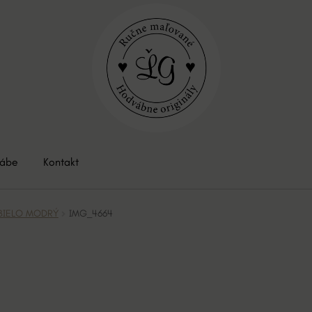
vábe
Kontakt
l BIELO MODRÝ
IMG_4664