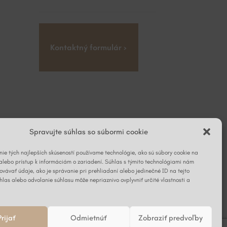
Kontaktný formulár ›
Spravujte súhlas so súbormi cookie
ie tých najlepších skúseností používame technológie, ako sú súbory cookie na
alebo prístup k informáciám o zariadení. Súhlas s týmito technológiami nám
vávať údaje, ako je správanie pri prehliadaní alebo jedinečné ID na tejto
hlas alebo odvolanie súhlasu môže nepriaznivo ovplyvniť určité vlastnosti a
Prijať
Odmietnúť
Zobraziť predvoľby