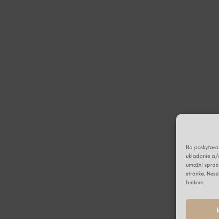
Na poskytovan
ukladanie a/
umožní spraco
stránke. Nesú
funkcie.