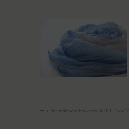
Navigácia
Predchádzajúci
ručne maľovaný hodvábny šál BIELO MO
článok:
v