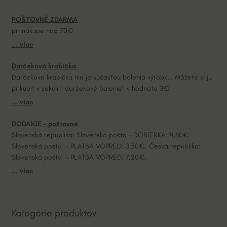
a
POŠTOVNÉ ZDARMA
t
pri nákupe nad 70€
i
... viac
v
e
Darčeková krabička
:
Darčeková krabička nie je súčasťou balenia výrobku. Môžete si ju
prikúpiť v sekcii “ darčekové balenie“ v hodnote 3€
... viac
DODANIE – poštovné
Slovenská republika: Slovenská pošta – DOBIERKA: 4,80€.
Slovenská pošta – PLATBA VOPRED: 3,50€. Česká republika:
Slovenská pošta – PLATBA VOPRED: 7,20€.
... viac
Kategórie produktov