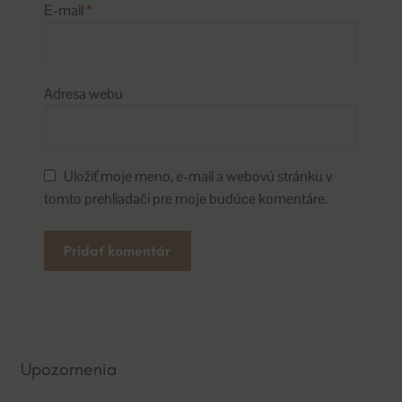
E-mail
*
Adresa webu
Uložiť moje meno, e-mail a webovú stránku v
tomto prehliadači pre moje budúce komentáre.
A
l
t
e
Upozornenia
r
n