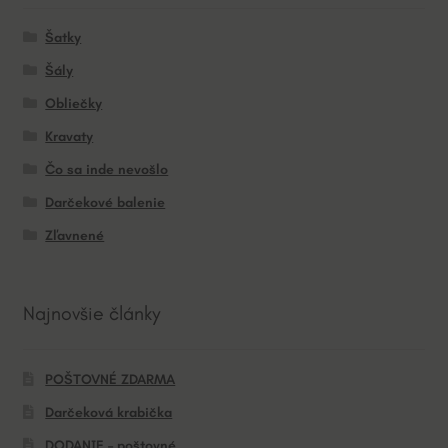
Šatky
Šály
Obliečky
Kravaty
Čo sa inde nevošlo
Darčekové balenie
Zľavnené
Najnovšie články
POŠTOVNÉ ZDARMA
Darčeková krabička
DODANIE – poštovné