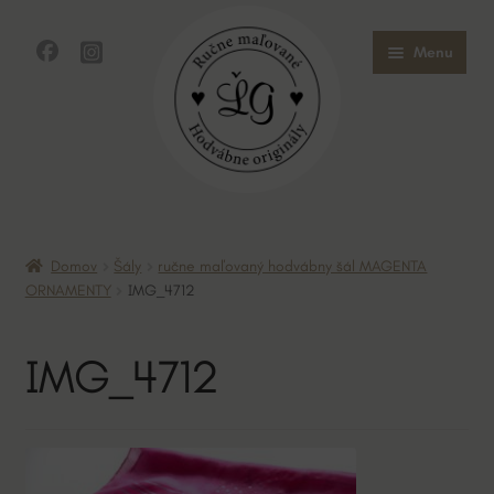
Preskočiť
Preskočiť
Menu
na
na
navigáciu
obsah
Domov
Domov
Šály
ručne maľovaný hodvábny šál MAGENTA
Obchod
ORNAMENTY
IMG_4712
O mne
IMG_4712
O hodvábe
Kontakt