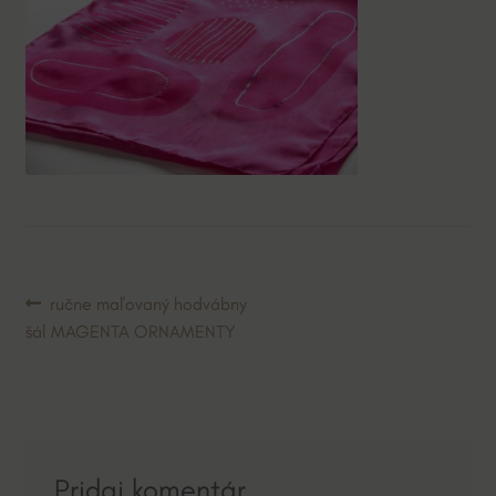
Navigácia
Predchádzajúci
ručne maľovaný hodvábny
článok:
šál MAGENTA ORNAMENTY
v
článku
Pridaj komentár