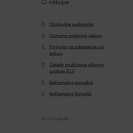
O nákupe
e
:
Obchodné podmienky
Ochrana osobných údajov
Formulár na odstúpenie od
zmluvy
Zásady používania súborov
cookies (EÚ)
Reklamačný poriadok
Reklamačný formulár
© ĽG hodváb