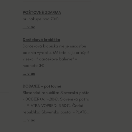
POŠTOVNÉ ZDARMA
pri nákupe nad 70€
... viac
Darčeková krabička
Darčeková krabička nie je súčasťou
balenia výrobku. Môžete si ju prikúpiť
v sekcii “ darčekové balenie“ v
hodnote 3€
... viac
DODANIE – poštovné
Slovenská republika: Slovenská pošta
– DOBIERKA: 4,80€. Slovenská pošta
– PLATBA VOPRED: 3,50€. Česká
republika: Slovenská pošta – PLATBA
VOPRED: 7,20€.
... viac