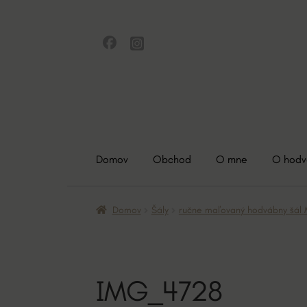
Preskočiť
Preskočiť
na
na
navigáciu
obsah
Domov
Obchod
O mne
O hod
Domov
Šály
ručne maľovaný hodvábny š
IMG_4728