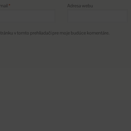
mail
*
Adresa webu
stránku v tomto prehliadači pre moje budúce komentáre.