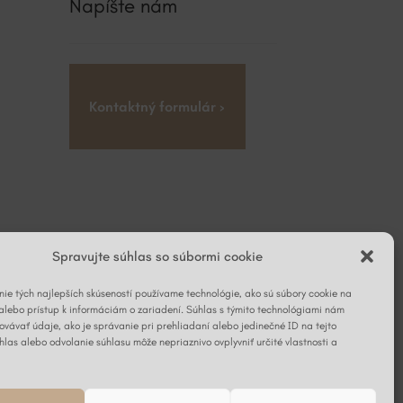
Napíšte nám
Kontaktný formulár ›
Spravujte súhlas so súbormi cookie
ie tých najlepších skúseností používame technológie, ako sú súbory cookie na
alebo prístup k informáciám o zariadení. Súhlas s týmito technológiami nám
vávať údaje, ako je správanie pri prehliadaní alebo jedinečné ID na tejto
hlas alebo odvolanie súhlasu môže nepriaznivo ovplyvniť určité vlastnosti a