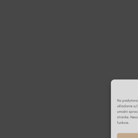
Na poskytovan
ukladanie a/
umožní spraco
stránke. Nesú
funkcie.