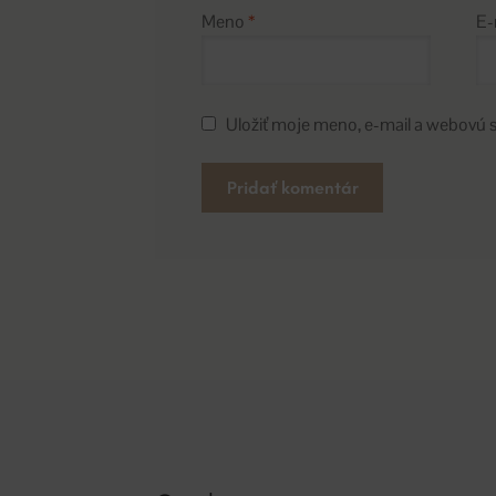
Meno
*
E-
Uložiť moje meno, e-mail a webovú 
A
l
t
e
r
n
a
t
i
v