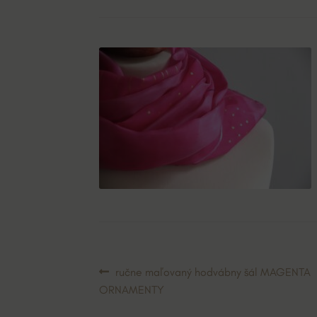
Navigácia
Predchádzajúci
ručne maľovaný hodvábny šál MAGENTA
článok:
ORNAMENTY
v