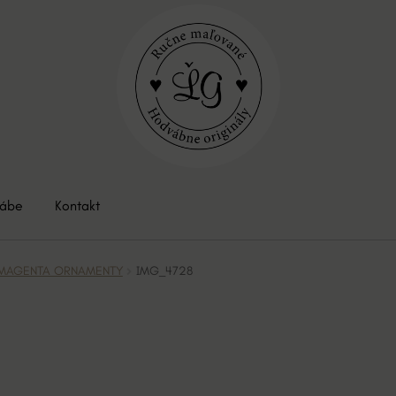
vábe
Kontakt
ál MAGENTA ORNAMENTY
IMG_4728