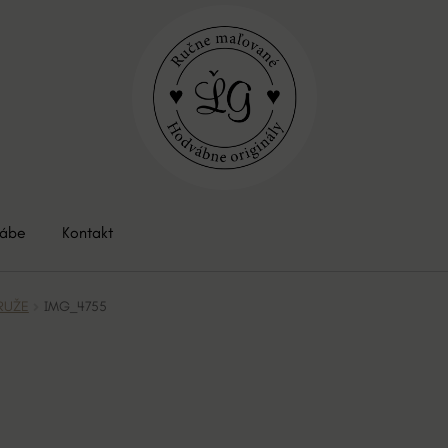
vábe
Kontakt
 RUŽE
IMG_4755