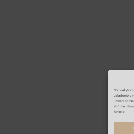
Na poskytovan
ukladanie a/
umožní spraco
stránke. Nesú
funkcie.