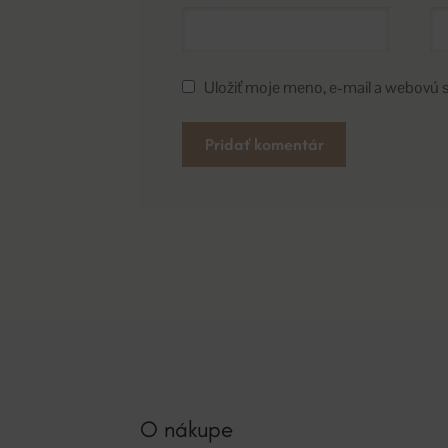
Uložiť moje meno, e-mail a webovú 
A
l
t
e
r
n
a
t
i
v
O nákupe
e