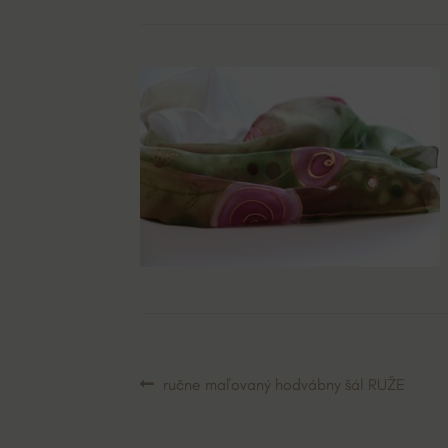
Navigácia
Predchádzajúci
ručne maľovaný hodvábny šál RUŽE
článok:
v