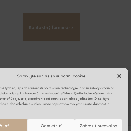
Kontaktný formulár ›
Spravujte súhlas so súbormi cookie
ie tých najlepších skúseností používame technológie, ako sú súbory cookie na
alebo prístup k informáciám o zariadení. Súhlas s týmito technológiami nám
vávať údaje, ako je správanie pri prehliadaní alebo jedinečné ID na tejto
hlas alebo odvolanie súhlasu môže nepriaznivo ovplyvniť určité vlastnosti a
Prijať
Odmietnúť
Zobraziť predvoľby