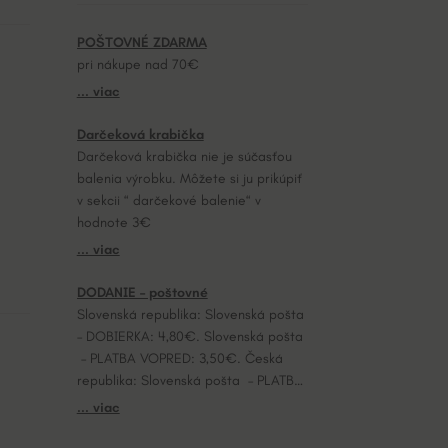
POŠTOVNÉ ZDARMA
pri nákupe nad 70€
... viac
Darčeková krabička
Darčeková krabička nie je súčasťou
balenia výrobku. Môžete si ju prikúpiť
v sekcii “ darčekové balenie“ v
hodnote 3€
... viac
DODANIE – poštovné
Slovenská republika: Slovenská pošta
– DOBIERKA: 4,80€. Slovenská pošta
– PLATBA VOPRED: 3,50€. Česká
republika: Slovenská pošta – PLATBA
VOPRED: 7,20€.
... viac