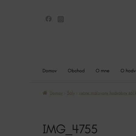
Preskočiť
Preskočiť
na
na
navigáciu
obsah
Domov
Obchod
O mne
O hod
Domov
Šály
ručne maľovaný hodvábny šál
IMG_4755