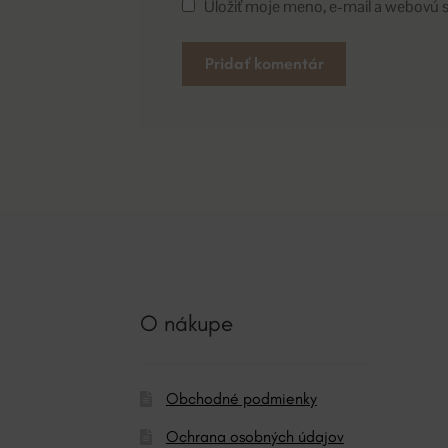
Uložiť moje meno, e-mail a webovú 
A
l
t
e
r
n
a
t
i
O nákupe
v
e
:
Obchodné podmienky
Ochrana osobných údajov