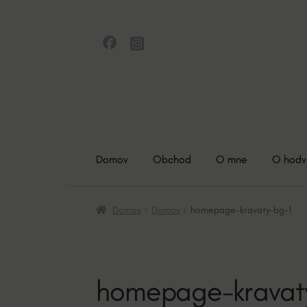
Preskočiť
Preskočiť
na
na
navigáciu
obsah
Domov
Obchod
O mne
O hod
Domov
Domov
homepage-kravaty-bg-1
homepage-kravat