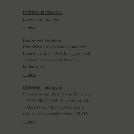
POŠTOVNÉ ZDARMA
pri nákupe nad 70€
... viac
Darčeková krabička
Darčeková krabička nie je súčasťou
balenia výrobku. Môžete si ju prikúpiť
v sekcii “ darčekové balenie“ v
hodnote 3€
... viac
DODANIE – poštovné
Slovenská republika: Slovenská pošta
– DOBIERKA: 4,80€. Slovenská pošta
– PLATBA VOPRED: 3,50€. Česká
republika: Slovenská pošta – PLATBA
VOPRED: 7,20€.
... viac