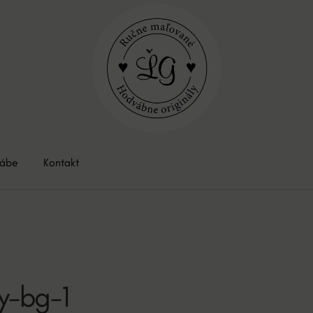
vábe
Kontakt
y-bg-1