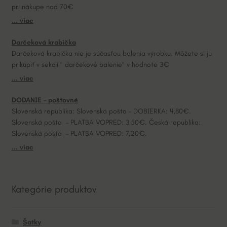
pri nákupe nad 70€
i
... viac
v
e
Darčeková krabička
:
Darčeková krabička nie je súčasťou balenia výrobku. Môžete si ju
prikúpiť v sekcii “ darčekové balenie“ v hodnote 3€
... viac
DODANIE – poštovné
Slovenská republika: Slovenská pošta – DOBIERKA: 4,80€.
Slovenská pošta – PLATBA VOPRED: 3,50€. Česká republika:
Slovenská pošta – PLATBA VOPRED: 7,20€.
... viac
Kategórie produktov
Šatky