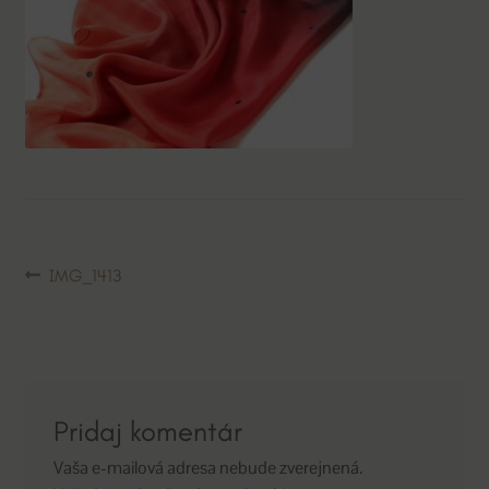
Navigácia
Predchádzajúci
IMG_1413
článok:
v
článku
Pridaj komentár
Vaša e-mailová adresa nebude zverejnená.