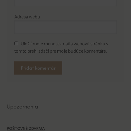
Adresa webu
Uložiť moje meno, e-mail a webovú stránku v
tomto prehliadači pre moje budúce komentáre.
A
l
t
e
Upozornenia
r
n
a
POŠTOVNÉ ZDARMA
t