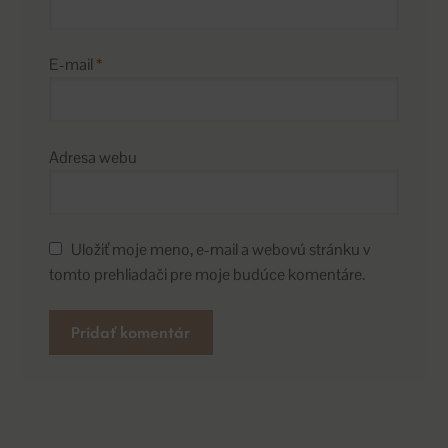
E-mail
*
Adresa webu
Uložiť moje meno, e-mail a webovú stránku v
tomto prehliadači pre moje budúce komentáre.
A
l
t
e