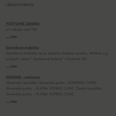
Upozornenia
r
n
a
POŠTOVNÉ ZDARMA
t
pri nákupe nad 70€
i
... viac
v
e
Darčeková krabička
:
Darčeková krabička nie je súčasťou balenia výrobku. Môžete si ju
prikúpiť v sekcii “ darčekové balenie“ v hodnote 3€
... viac
DODANIE – poštovné
Slovenská republika: Slovenská pošta – DOBIERKA: 4,80€.
Slovenská pošta – PLATBA VOPRED: 3,50€. Česká republika:
Slovenská pošta – PLATBA VOPRED: 7,20€.
... viac