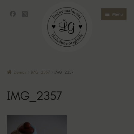
Preskočiť
Preskočiť
Menu
na
na
navigáciu
obsah
Domov
Domov
IMG_2357
IMG_2357
Obchod
IMG_2357
O mne
O hodvábe
Kontakt