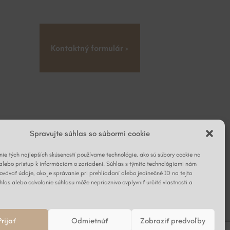
Kontaktný formulár ›
Spravujte súhlas so súbormi cookie
ie tých najlepších skúseností používame technológie, ako sú súbory cookie na
alebo prístup k informáciám o zariadení. Súhlas s týmito technológiami nám
vávať údaje, ako je správanie pri prehliadaní alebo jedinečné ID na tejto
hlas alebo odvolanie súhlasu môže nepriaznivo ovplyvniť určité vlastnosti a
Prijať
Odmietnúť
Zobraziť predvoľby