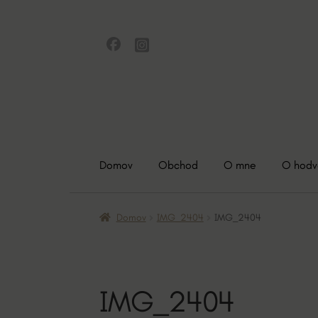
Preskočiť
Preskočiť
na
na
navigáciu
obsah
Domov
Obchod
O mne
O hod
Domov
IMG_2404
IMG_2404
IMG_2404