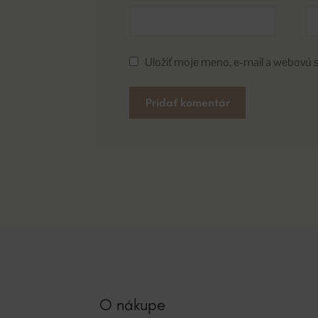
Uložiť moje meno, e-mail a webovú 
A
l
t
e
r
n
a
t
i
v
O nákupe
e