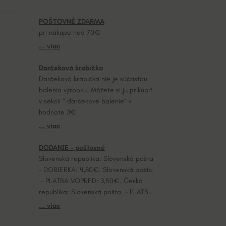
POŠTOVNÉ ZDARMA
pri nákupe nad 70€
... viac
Darčeková krabička
Darčeková krabička nie je súčasťou
balenia výrobku. Môžete si ju prikúpiť
v sekcii “ darčekové balenie“ v
hodnote 3€
... viac
DODANIE – poštovné
Slovenská republika: Slovenská pošta
– DOBIERKA: 4,80€. Slovenská pošta
– PLATBA VOPRED: 3,50€. Česká
republika: Slovenská pošta – PLATBA
VOPRED: 7,20€.
... viac