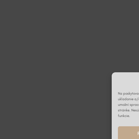
Na poskytovan
ukladanie a/
umožní spraco
stránke. Nesú
funkcie.