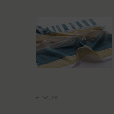
Navigácia
Predchádzajúci
IMG_2404
článok:
v